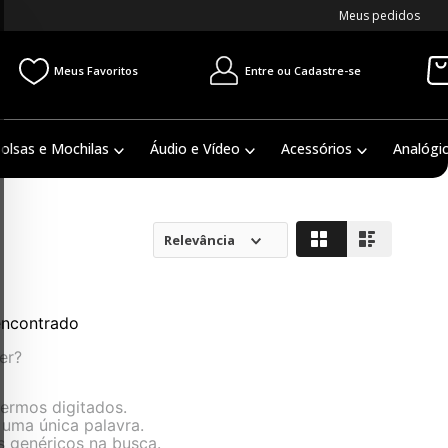
Meus pedidos
Entre ou Cadastre-se
Meus Favoritos
olsas e Mochilas
Áudio e Vídeo
Acessórios
Analógi
Relevância
ncontrado
er?
termos digitados.
r uma única palavra.
s genéricos na busca.