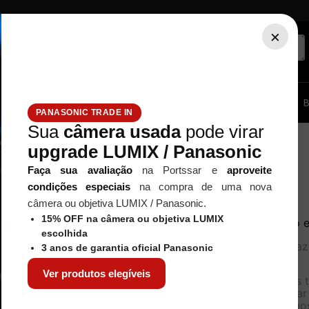
×
ssórios...
Tripé / Monopé
Estúdio / Iluminação
Filtros
B
PANASONIC TRADE IN
Sua
câmera usada
pode virar
upgrade LUMIX / Panasonic
Faça sua avaliação
na Portssar e
aproveite
condições especiais
na compra de uma nova
câmera ou objetiva LUMIX / Panasonic.
15% OFF na câmera ou objetiva LUMIX
Nenhum produto e
escolhida
O que eu devo faz
3 anos de garantia oficial Panasonic
OOPS!
Ver produtos elegíveis
Verifique os 
Tente utiliza
Utilize termo