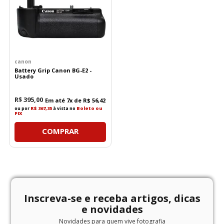
canon
Battery Grip Canon BG-E2 -
Usado
R$
395
,
00
Em até
7
x de
R$
56
,
42
ou por
R$ 367,35
à vista no
Boleto ou
PIX
COMPRAR
Inscreva-se e receba artigos, dicas
e novidades
Novidades para quem vive fotografia