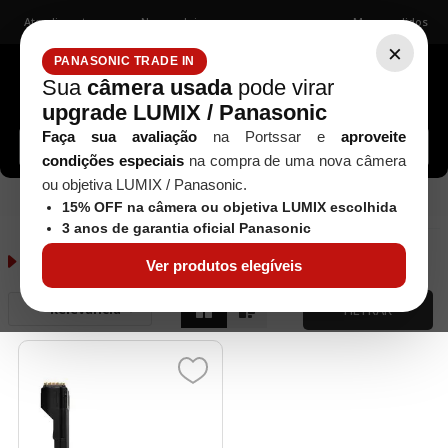
Atendimento
Nossas lojas
Meus pedidos
×
PANASONIC TRADE IN
Sua
câmera usada
pode virar
upgrade LUMIX / Panasonic
Buscar câmeras, lentes, acessórios...
Faça sua avaliação
na Portssar e
aproveite
condições especiais
na compra de uma nova câmera
ou objetiva LUMIX / Panasonic.
154
Battery Grip
Canon
Seminovos
15% OFF na câmera ou objetiva LUMIX escolhida
3 anos de garantia oficial Panasonic
Canon
1
produto
Ver produtos elegíveis
Relevância
FILTRAR