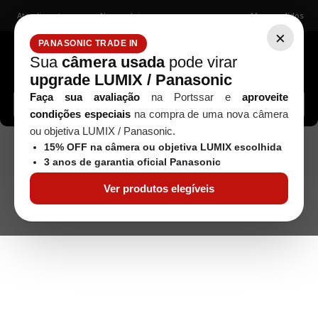
Atendimento
Nossas lojas
Meus pedidos
×
PANASONIC TRADE IN
Sua
câmera usada
pode virar
upgrade LUMIX / Panasonic
Buscar câmeras, lentes, acessórios...
Faça sua avaliação
na Portssar e
aproveite
condições especiais
na compra de uma nova câmera
ou objetiva LUMIX / Panasonic.
Acessórios para Iluminação
Estúdio / Iluminação
15% OFF na câmera ou objetiva LUMIX escolhida
Modificadores
Octabox Greika GKH-90 Bowens + Adapt para
3 anos de garantia oficial Panasonic
Speedlight
Ver produtos elegíveis