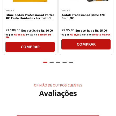
kodak
kodak
Filme Kodak Professional Portra
Kodak Profissional Filme 120
400 Cada Unidade - Formato 135
Gold 200
- 36 Poses
R$
180
,
00
R$
95
,
00
Em até
3
x de
R$
60
,
00
Em até
1
x de
R$
95
,
00
ou por
R$ 167,40
à vista no
Boleto ou
ou por
R$ 88,35
à vista no
Boleto ou PIX
PIX
COMPRAR
COMPRAR
OPINIÃO DE OUTROS CLIENTES
Avaliações