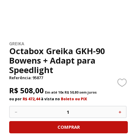
GREIKA
Octabox Greika GKH-90
Bowens + Adapt para
Speedlight
Referência
:
95877
R$
508
,
00
Em até
10
x
R$
50
,
80
sem juros
ou por
R$ 472,44
à vista no
Boleto ou PIX
－
＋
COMPRAR