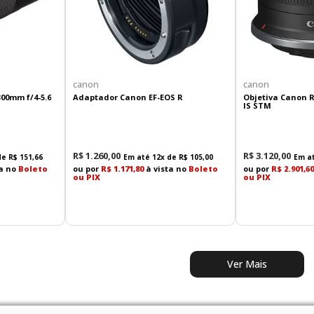
canon
canon
00mm f/4-5.6
Adaptador Canon EF-EOS R
Objetiva Canon RF
IS STM
R$
1
.
260
,
00
R$
3
.
120
,
00
de
R$
151
,
66
Em até
12
x de
R$
105
,
00
Em a
ta no
Boleto
ou por
R$ 1.171,80
à vista no
Boleto
ou por
R$ 2.901,60
ou PIX
ou PIX