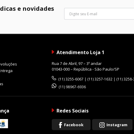
 dicas e novidades
Atendimento Loja 1
Rua 7 de Abril, 97 – 3º andar
evoluções
01043-000 – República - São Paulo/SP
Entrega
(11) 3255-6067 | (11) 3257-1632 | (11) 3258
as
(11) 98967-6936
ança
Redes Sociais
Facebook
Instagram