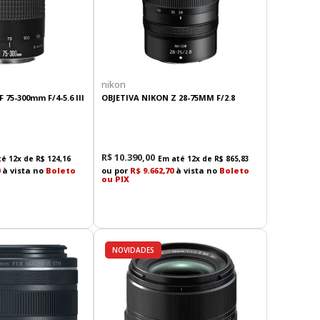
nikon
 75-300mm F/4-5.6 III
OBJETIVA NIKON Z 28-75MM F/2.8
R$
10
.
390
,
00
té
12
x de
R$
124
,
16
Em até
12
x de
R$
865
,
83
à vista no
Boleto
ou por
R$ 9.662,70
à vista no
Boleto
ou PIX
NOVIDADES