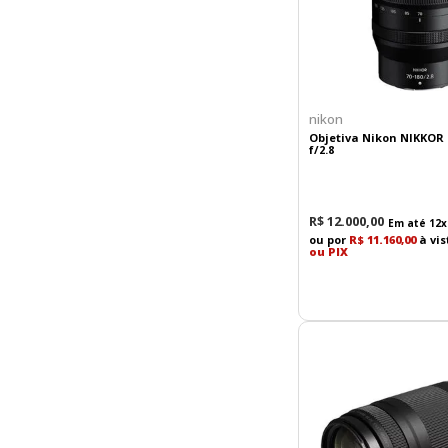
nikon
Objetiva Nikon NIKKOR
f/2.8
R$
12
.
000
,
00
Em até
12
x
ou por
R$ 11.160,00
à vis
ou PIX