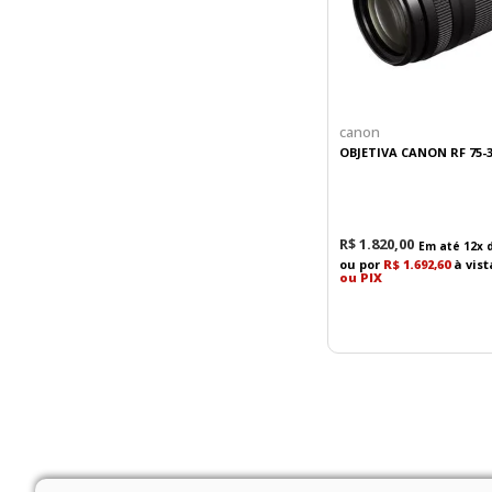
canon
OBJETIVA CANON RF 75-3
R$
1
.
820
,
00
Em até
12
x 
ou por
R$ 1.692,60
à vis
ou PIX