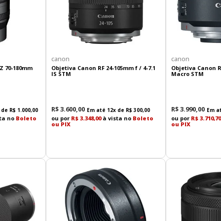
canon
canon
 Z 70-180mm
Objetiva Canon RF 24-105mm f / 4-7.1
Objetiva Canon R
IS STM
Macro STM
R$
3
.
600
,
00
R$
3
.
990
,
00
 de
R$
1
.
000
,
00
Em até
12
x de
R$
300
,
00
Em a
ta no
Boleto
ou por
R$ 3.348,00
à vista no
Boleto
ou por
R$ 3.710,70
ou PIX
ou PIX