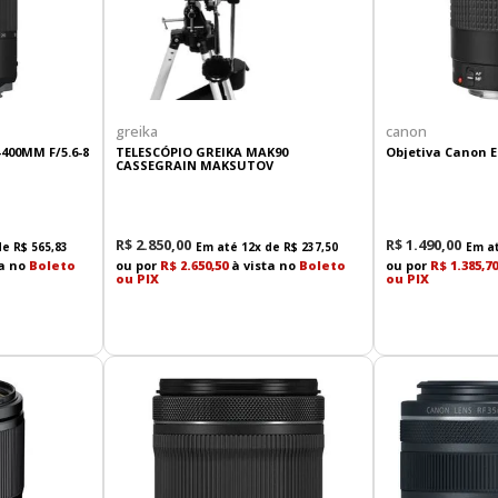
greika
canon
400MM F/5.6-8
TELESCÓPIO GREIKA MAK90
Objetiva Canon EF
CASSEGRAIN MAKSUTOV
R$
2
.
850
,
00
R$
1
.
490
,
00
de
R$
565
,
83
Em até
12
x de
R$
237
,
50
Em a
ta no
Boleto
ou por
R$ 2.650,50
à vista no
Boleto
ou por
R$ 1.385,70
ou PIX
ou PIX