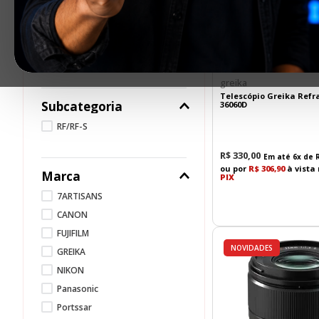
Fujifilm
TELESCÓPIO
Tokina
Sony
greika
Telescópio Greika Refr
Subcategoria
36060D
RF/RF-S
R$
330
,
00
Em até
6
x de
ou por
R$ 306,90
à vista
Marca
PIX
7ARTISANS
CANON
FUJIFILM
NOVIDADES
GREIKA
NIKON
Panasonic
Portssar