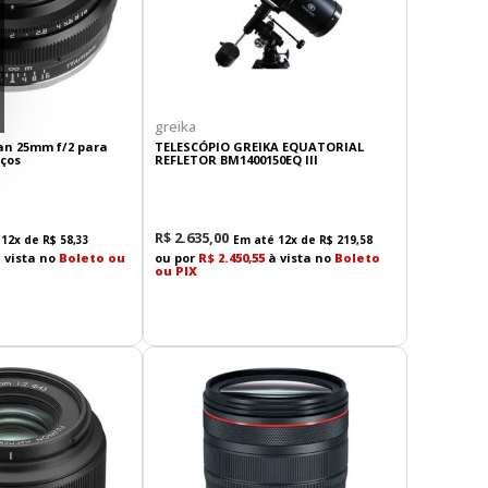
greika
an 25mm f/2 para
TELESCÓPIO GREIKA EQUATORIAL
rços
REFLETOR BM1400150EQ III
R$
2
.
635
,
00
é
12
x de
R$
58
,
33
Em até
12
x de
R$
219
,
58
 vista no
Boleto ou
ou por
R$ 2.450,55
à vista no
Boleto
ou PIX