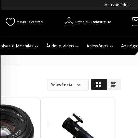
Meus pedidos
Entre ou Cadastre-se
Meus Favoritos
olsas e Mochilas
Áudio e Vídeo
Acessórios
Analógi
Relevância