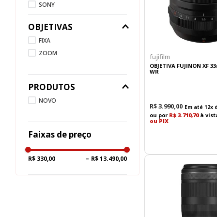
SONY
TAMRON
OBJETIVAS
TTARTISAN
FIXA
ZOOM
fujifilm
OBJETIVA FUJINON XF 3
WR
PRODUTOS
NOVO
R$
3
.
990
,
00
Em até
12
x 
ou por
R$ 3.710,70
à vis
ou PIX
Faixas de preço
R$ 330,00
–
R$ 13.490,00