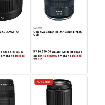
canon
N XC 35MM F/2
Objetiva Canon RF 24-105mm F/4L IS
USM
R$
10
.
560
,
00
té
12
x de
R$
135
,
00
Em até
12
x de
R$
880
,
00
à vista no
Boleto
ou por
R$ 9.820,80
à vista no
Boleto
ou PIX
NOVIDADES