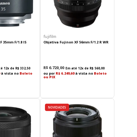
fujifilm
F 35mm F/1.8 IS
Objetiva Fujinon XF 56mm F/1.2 R WR
R$
6
.
720
,
00
té
12
x de
R$
332
,
50
Em até
12
x de
R$
560
,
00
à vista no
Boleto
ou por
R$ 6.249,60
à vista no
Boleto
ou PIX
NOVIDADES