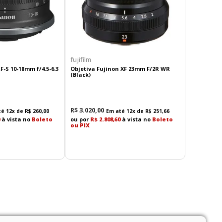
fujifilm
-S 10-18mm f/4.5-6.3
Objetiva Fujinon XF 23mm F/2R WR
(Black)
R$
3
.
020
,
00
té
12
x de
R$
260
,
00
Em até
12
x de
R$
251
,
66
à vista no
Boleto
ou por
R$ 2.808,60
à vista no
Boleto
ou PIX