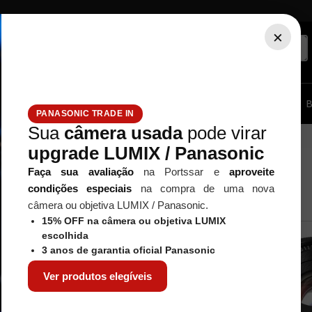
×
ssórios...
Tripé / Monopé
Estúdio / Iluminação
Filtros
B
PANASONIC TRADE IN
Sua
câmera usada
pode virar
upgrade LUMIX / Panasonic
Faça sua avaliação
na Portssar e
aproveite
condições especiais
na compra de uma nova
câmera ou objetiva LUMIX / Panasonic.
15% OFF na câmera ou objetiva LUMIX
escolhida
3 anos de garantia oficial Panasonic
Ver produtos elegíveis