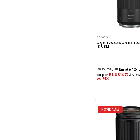
canon
OBJETIVA CANON RF 100-
IS USM
R$
6
.
790
,
00
Em até
12
x 
ou por
R$ 6.314,70
à vis
ou PIX
NOVIDADES