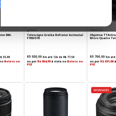
greika
ttartisan
ator BM-
Telescópio Greika Refrator Azimutal
Objetiva TTArtis
F700/D70
Micro Quatro Te
R$
930
,
00
R$
700
,
00
R$
55
,
00
Em até
12
x de
R$
77
,
50
Em at
 no
Boleto ou
ou por
R$ 864,90
à vista no
Boleto ou
ou por
R$ 651,00
à
PIX
PIX
NOVIDADES