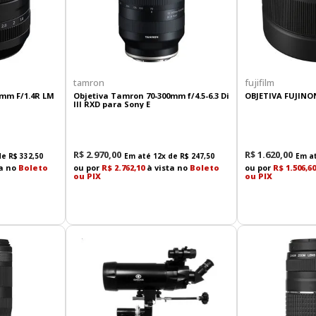
tamron
fujifilm
3mm F/1.4R LM
Objetiva Tamron 70-300mm f/4.5-6.3 Di
OBJETIVA FUJINO
III RXD para Sony E
R$
2
.
970
,
00
R$
1
.
620
,
00
de
R$
332
,
50
Em até
12
x de
R$
247
,
50
Em a
ta no
Boleto
ou por
R$ 2.762,10
à vista no
Boleto
ou por
R$ 1.506,60
ou PIX
ou PIX