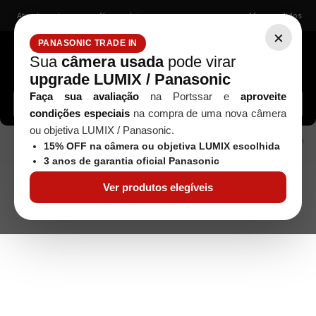
Atendimento
Nossas lojas
Meus pedidos
×
PANASONIC TRADE IN
Sua
câmera usada
pode virar
upgrade LUMIX / Panasonic
Buscar câmeras, lentes, acessórios...
Faça sua avaliação
na Portssar e
aproveite
condições especiais
na compra de uma nova câmera
ou objetiva LUMIX / Panasonic.
AF/AF-S
Objetivas
Nikon
OBJETIVA
Seminovos
15% OFF na câmera ou objetiva LUMIX escolhida
TAMRON SP AF 90MM F/2.8 DI MACRO PARA NIKON SEMINOVA
3 anos de garantia oficial Panasonic
Ver produtos elegíveis