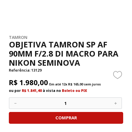
TAMRON
OBJETIVA TAMRON SP AF
90MM F/2.8 DI MACRO PARA
NIKON SEMINOVA
Referência
:
13129
R$
1
.
980
,
00
Em até
12
x
R$
165
,
00
sem juros
ou por
R$ 1.841,40
à vista no
Boleto ou PIX
－
＋
COMPRAR