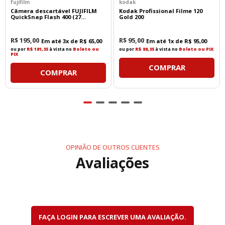
Entre seus destaques estão:
fujifilm
kodak
Câmera descartável FUJIFILM
Kodak Profissional Filme 120
QuickSnap Flash 400 (27
Gold 200
Nitidez excepcional do centro às bordas
exposições)
Alto contraste
Reprodução precisa de cores
R$
195
,
00
R$
95
,
00
Em até
3
x de
R$
65
,
00
Em até
1
x de
R$
95
,
00
Excelente controle de aberrações cromáticas
ou por
R$ 181,35
à vista no
Boleto ou
ou por
R$ 88,35
à vista no
Boleto ou PIX
Baixa distorção
PIX
Bokeh suave e natural
COMPRAR
COMPRAR
Sua qualidade de imagem é reconhecida tanto para
fotografia macro quanto para retratos.
Fotografia Macro em Escala Real
1:1
OPINIÃO DE OUTROS CLIENTES
Avaliações
A objetiva proporciona
ampliação máxima de 1:1
,
permitindo registrar pequenos objetos em
tamanho real no sensor, sem necessidade de
acessórios adicionais.
É ideal para fotografar:
Flores
FAÇA LOGIN PARA ESCREVER UMA AVALIAÇÃO.
Insetos