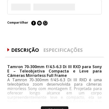
Compartilhar
DESCRIÇÃO
ESPECIFICAÇÕES
Tamron 70-300mm f/4.5-6.3 Di III RXD para Sony
E – Teleobjetiva Compacta e Leve para
Câmeras Mirrorless Full Frame
A Tamron 70-300mm f/4.5-6.3 Di III RXD é uma
teleobjetiva zoom desenvolvida para câmeras
mirrorless Sony com montagem E. Projetada para
oferecer longo alcance em um corpo
surpreendentemente leve e compacto, ela se
tornou uma excelente opção para fotógrafos que
buscam mobilidade sem abrir mão da qualidade de