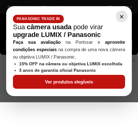
Atendimento
Nossas lojas
Meus pedidos
×
PANASONIC TRADE IN
Sua
câmera usada
pode virar
upgrade LUMIX / Panasonic
Buscar câmeras, lentes, acessórios...
Faça sua avaliação
na Portssar e
aproveite
condições especiais
na compra de uma nova câmera
ou objetiva LUMIX / Panasonic.
Sony
Objetiva Tamron 70-300mm f/4.5-6.3 Di III
Objetivas
15% OFF na câmera ou objetiva LUMIX escolhida
RXD para Sony E
3 anos de garantia oficial Panasonic
Ver produtos elegíveis