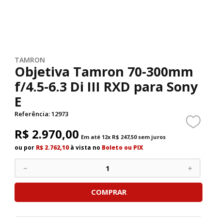
TAMRON
Objetiva Tamron 70-300mm
f/4.5-6.3 Di III RXD para Sony
E
Referência
:
12973
R$
2
.
970
,
00
Em até
12
x
R$
247
,
50
sem juros
ou por
R$ 2.762,10
à vista no
Boleto ou PIX
－
＋
COMPRAR