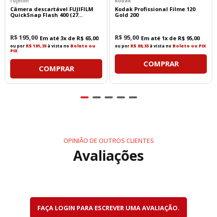
fujifilm
kodak
Fotografia
Câmera descartável FUJIFILM
Kodak Profissional Filme 120
QuickSnap Flash 400 (27
Gold 200
exposições)
A faixa focal de 70 a 300mm permite enquadrar
desde retratos com agradável compressão de
R$
195
,
00
R$
95
,
00
Em até
3
x de
R$
65
,
00
Em até
1
x de
R$
95
,
00
perspectiva até assuntos extremamente distantes.
ou por
R$ 181,35
à vista no
Boleto ou
ou por
R$ 88,35
à vista no
Boleto ou PIX
PIX
Ideal para:
COMPRAR
COMPRAR
Fotografia esportiva
Vida selvagem
Observação de aves
Retratos
Eventos ao ar livre
Viagens
Paisagens com compressão de perspectiva
Fotografia de ação
OPINIÃO DE OUTROS CLIENTES
Quando utilizada em câmeras Sony APS-C,
Avaliações
proporciona um campo de visão equivalente a
aproximadamente 105-450mm.
Qualidade Óptica Avançada
A Tamron desenvolveu esta lente para oferecer
FAÇA LOGIN PARA ESCREVER UMA AVALIAÇÃO.
excelente nitidez em toda a faixa de zoom,