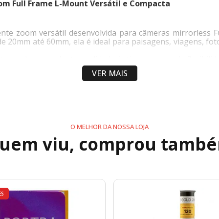
oom Full Frame L-Mount Versátil e Compacta
nte zoom versátil desenvolvida para câmeras mirrorless
 de 20mm até 60mm, ela é ideal para paisagens, viagens, foto
nte combina excelente qualidade óptica com grande flexibilid
VER MAIS
tude em relação às lentes zoom padrão, permitindo captur
O MELHOR DA NOSSA LOJA
uem viu, comprou tamb
ES