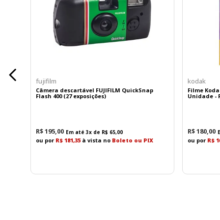
Quando utilizada em câmeras APS-C com montagem 
Qualidade Óptica Avançada
O projeto óptico foi desenvolvido para oferecer alta
A construção inclui:
fujifilm
kodak
2 elementos asféricos
Câmera descartável FUJIFILM QuickSnap
Filme Koda
1 elemento UHR (Ultra High Refractive Index)
Flash 400 (27 exposições)
Unidade - F
3 elementos ED (Extra-Low Dispersion)
Essa combinação reduz significativamente:
R$
195
,
00
R$
180
,
00
Em até
3
x de
R$
65
,
00
Aberrações cromáticas
ou por
R$ 181,35
à vista no
Boleto ou PIX
ou por
R$ 1
Distorções ópticas
Aberrações esféricas
Perda de nitidez nas bordas
O resultado são imagens detalhadas e consistentes
Excelente Desempenho em Close-Up