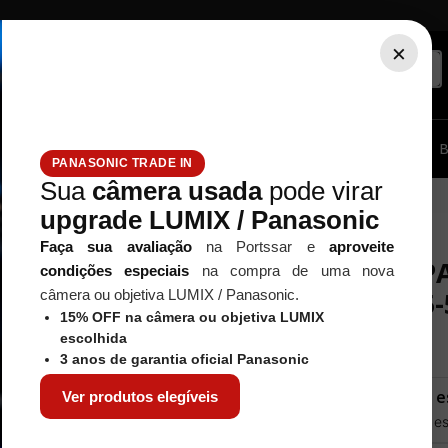
×
ssórios...
Tripé / Monopé
Estúdio / Iluminação
Filtros
B
PANASONIC TRADE IN
Sua
câmera usada
pode virar
0MM F/3.5-5.6
upgrade LUMIX / Panasonic
Faça sua avaliação
na Portssar e
aproveite
OBJETIVA P
condições especiais
na compra de uma nova
60MM F/3.5-
câmera ou objetiva LUMIX / Panasonic.
15% OFF na câmera ou objetiva LUMIX
Referência
:
S-R2060PP
escolhida
3 anos de garantia oficial Panasonic
Este produto não e
Ver produtos elegíveis
Quero saber quando est