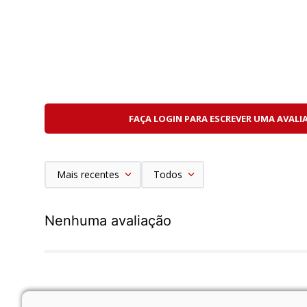
A Lumix S 20-60mm oferece capacidades de foco pró
Destaques:
Distância mínima de foco de apenas 15 cm
Ampliação máxima de 0,43x
Ideal para:
Fotografia de produtos
FAÇA LOGIN PARA ESCREVER UMA AVALI
Gastronomia
Detalhes
Natureza
Conteúdo para redes sociais
Mais recentes
Todos
Autofoco Rápido e Silencioso
Nenhuma avaliação
O motor de foco por passo (STM) proporciona operaç
Benefícios:
Excelente desempenho para vídeo
Rastreamento suave de foco
Operação discreta