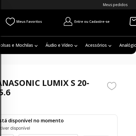
Meus pedidos
Entre ou Cadastre-se
Meus Favoritos
olsas e Mochilas
Áudio e Vídeo
Acessórios
Analógi
ANASONIC LUMIX S 20-
5.6
stá disponível no momento
iver disponível