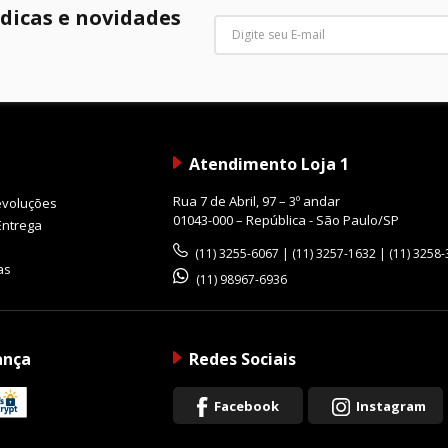
 dicas e novidades
nar instantaneamente entre foco automático e manual.
s em qualquer situação, a lente possui vedação avançada co
Atendimento Loja 1
Rua 7 de Abril, 97 – 3º andar
evoluções
01043-000 – República - São Paulo/SP
Entrega
(11) 3255-6067 | (11) 3257-1632 | (11) 3258
as
(11) 98967-6936
endo maior confiabilidade em trabalhos externos.
ança
Redes Sociais
de flúor que ajuda a repelir:
Facebook
Instagram