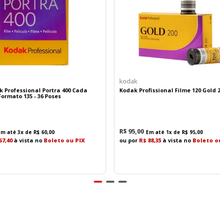
L, proporciona um campo de visão equivalente a 30-90mm.
 nitidez, excelente contraste e reprodução precisa de cores e
kodak
k Professional Portra 400 Cada
Kodak Profissional Filme 120 Gold 
ormato 135 - 36 Poses
R$
95
,
00
Em até
3
x de
R$
60
,
00
Em até
1
x de
R$
95
,
00
67,40
à vista no
Boleto ou PIX
ou por
R$ 88,35
à vista no
Boleto o
 em qualquer situação.