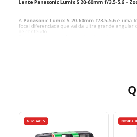
Lente Panasonic Lumix S 20-60mm f/3.5-5.6 – Z
A
Panasonic Lumix S 20-60mm f/3.5-5.6
é uma le
focal diferenciada que vai da ultra grande angular
de conteúdo.
Compacta, leve e resistente às intempéries, esta le
Faixa Focal Versátil para Diversas Aplicações
A exclusiva faixa de 20-60mm oferece maior ampli
cotidiano.
Ideal para:
Q
Paisagens
Arquitetura
Viagens
Fotografia urbana
Retratos ambientais
Vlogs
NOVIDADES
NOVIDAD
Produção de vídeo
Conteúdo digital