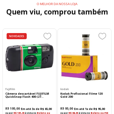
mudanças suaves de exposição e vídeo com
O MELHOR DA NOSSA LOJA
qualidade profissional.
Quem viu, comprou também
Otimizado para vídeo, um design óptico
avançado minimiza o desvio de foco ao alterar
as distâncias focais.
O design da lente inclui um elemento asférico
ED (dispersão extrabaixa), um elemento
asférico, três elementos ED (dispersão
NOVIDADES
extrabaixa) e um elemento UHR (índice de
refração ultra alto).
Construção resistente a poeira e respingos
para uso em condições adversas, além de um
revestimento de flúor no elemento da lente
frontal para proteger contra poeira, sujeira e
manchas.
O diafragma arredondado de sete lâminas
contribui para uma qualidade de bokeh
agradável.
fujifilm
kodak
Câmera descartável FUJIFILM
Kodak Profissional Filme 120
QuickSnap Flash 400 (27
Gold 200
exposições)
R$
195
,
00
R$
95
,
00
Em até
3
x de
R$
65
,
00
Em até
1
x de
R$
95
,
00
ou por
R$ 181,35
à vista no
Boleto ou
ou por
R$ 88,35
à vista no
Boleto ou PIX