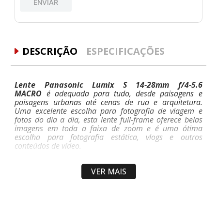
ENVIAR
DESCRIÇÃO
ESPECIFICAÇÕES
Lente Panasonic Lumix S 14-28mm f/4-5.6
MACRO
é adequada para tudo, desde paisagens e
paisagens urbanas até cenas de rua e arquitetura.
Uma excelente escolha para fotografia de viagem e
fotos do dia a dia, esta lente full-frame oferece belas
imagens em toda a faixa de zoom e é uma ótima
escolha para fotografia estática, vlogs e outros
conteúdos de vídeo.
Lente compacta com zoom ultra grande
angular projetada para uso com câmeras sem
VER MAIS
espelho Leica L-mount full frame.
Distância mínima de foco de apenas 5,9" em
toda a faixa de zoom para trabalhar com
assuntos em close.
Controle de abertura em microetapas para