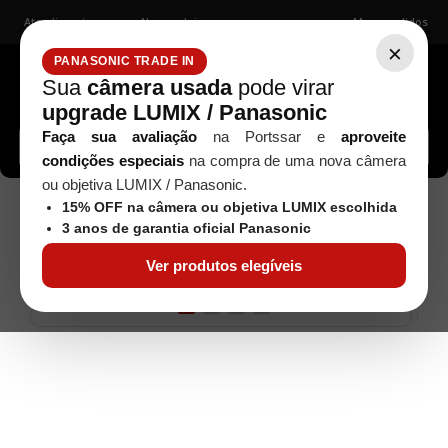
Atendimento
Nossas lojas
Meus pedidos
×
PANASONIC TRADE IN
Sua
câmera usada
pode virar
upgrade LUMIX / Panasonic
Buscar câmeras, lentes, acessórios...
Faça sua avaliação
na Portssar e
aproveite
condições especiais
na compra de uma nova câmera
ou objetiva LUMIX / Panasonic.
Panasonic
OBJETIVA PANASONIC LUMIX S 14-
Objetivas
15% OFF na câmera ou objetiva LUMIX escolhida
28MM F/4-5.6 MACRO
3 anos de garantia oficial Panasonic
Ver produtos elegíveis