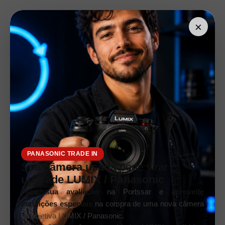
×
PANASONIC TRADE IN
Sua
câmera usada
pode virar
upgrade LUMIX / Panasonic
Faça sua avaliação
na Portssar e
aproveite
condições especiais
na compra de uma nova câmera
ou objetiva LUMIX / Panasonic.