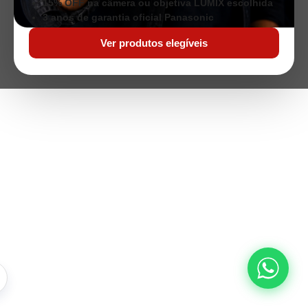
15% OFF na câmera ou objetiva LUMIX escolhida
3 anos de garantia oficial Panasonic
Ver produtos elegíveis