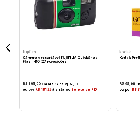
fujifilm
kodak
Câmera descartável FUJIFILM QuickSnap
Kodak Profi
Flash 400 (27 exposições)
R$
195
,
00
R$
95
,
00
Em até
3
x de
R$
65
,
00
E
ou por
R$ 181,35
à vista no
Boleto ou PIX
ou por
R$ 8