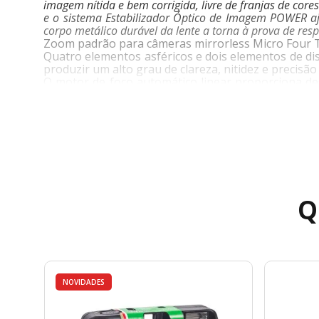
imagem nítida e bem corrigida, livre de franjas de core
e o sistema Estabilizador Óptico de Imagem POWER a
corpo metálico durável da lente a torna à prova de re
Zoom padrão para câmeras mirrorless Micro Four Thi
Quatro elementos asféricos e dois elementos de dis
produzir um alto grau de clareza, nitidez e precisão
O motor de foco automático linear proporciona de
vídeos.
O estabilizador óptico de imagem POWER minimiza 
função Dual IS para maior desempenho de estabiliz
O design à prova de respingos, poeira e congelamen
O diafragma arredondado de nove lâminas contribu
Q
NOVIDADES