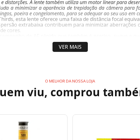
s e distorções. A lente também utiliza um motor linear para des
juda a minimizar a aparência de trepidação da câmera para fo
spingos, poeira e congelamento, para se adequar ao seu uso em 
rds, esta lente oferece uma faixa de distância focal equiv
persão extrabaixa contribuem para minimizar aberrações cro
 de cores.
sempenho de AF rápido que também é preciso, suave e quase
VER MAIS
a aparência de trepidação da câmera para fotos mais nítid
ação.
to beneficia a operação em condições climáticas adversas.
i para uma qualidade bokeh suave e agradável.
O MELHOR DA NOSSA LOJA
uem viu, comprou tamb