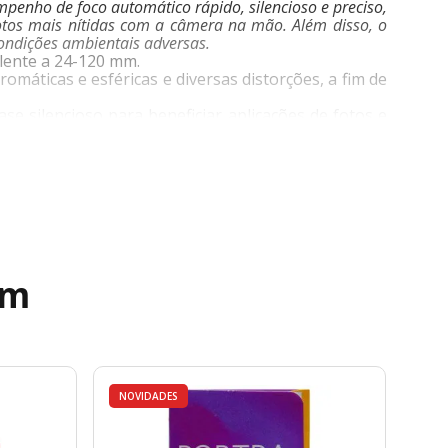
empenho de foco automático rápido, silencioso e preciso,
tos mais nítidas com a câmera na mão. Além disso, o
condições ambientais adversas.
alente a 24-120 mm.
máticas e esféricas e diversas distorções, a fim de
 silencioso para beneficiar aplicações de fotos e
as com a câmera na mão e também oferece suporte à
ém
NOVIDADES