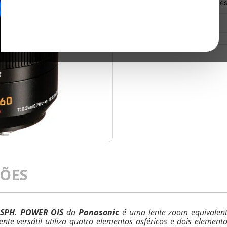
Quero saber quando est
ÇÕES
 ASPH. POWER OIS
da
Panasonic
é uma lente zoom equivalen
nte versátil utiliza quatro elementos asféricos e dois elemen