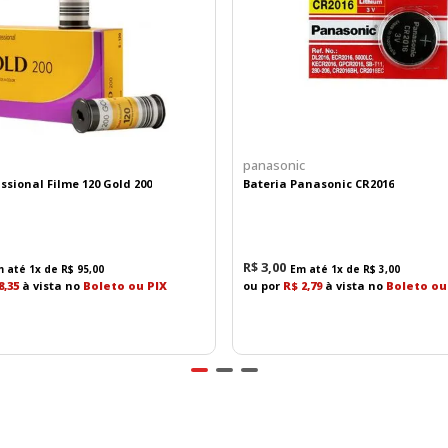
panasonic
ssional Filme 120 Gold 200
Bateria Panasonic CR2016
R$
3
,
00
m até
1
x de
R$
95
,
00
Em até
1
x de
R$
3
,
00
8,35
à vista no
Boleto ou PIX
ou por
R$ 2,79
à vista no
Boleto ou