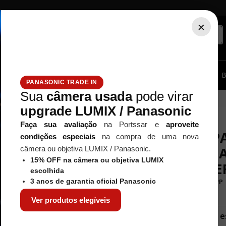
×
ssórios...
Tripé / Monopé
Estúdio / Iluminação
Filtros
B
PANASONIC TRADE IN
Sua
câmera usada
pode virar
IO-ELMARIT 12-60MM F/2.8-4 ASPH POWER O.I.S
upgrade LUMIX / Panasonic
Faça sua avaliação
na Portssar e
aproveite
OBJETIVA P
condições especiais
na compra de uma nova
VARIO-ELMA
câmera ou objetiva LUMIX / Panasonic.
15% OFF na câmera ou objetiva LUMIX
ASPH POWER
escolhida
Referência
:
H-ES12060PP
3 anos de garantia oficial Panasonic
Ver produtos elegíveis
Este produto não e