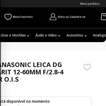
Meus pedidos
Entre ou Cadastre-se
Meus Favoritos
olsas e Mochilas
Áudio e Vídeo
Acessórios
Analógi
ANASONIC LEICA DG
RIT 12-60MM F/2.8-4
 O.I.S
stá disponível no momento