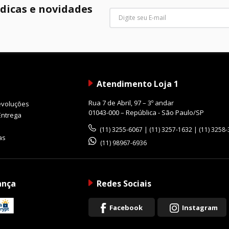
 dicas e novidades
ente oferece recursos avançados de personalização:
s funções da câmera
Atendimento Loja 1
a e eficiente durante o uso.
Rua 7 de Abril, 97 – 3º andar
evoluções
01043-000 – República - São Paulo/SP
Entrega
(11) 3255-6067 | (11) 3257-1632 | (11) 3258
as
(11) 98967-6936
s em qualquer ambiente, a lente possui vedação contra po
ança
Redes Sociais
Facebook
Instagram