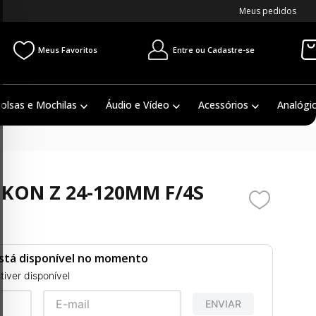
Meus pedidos
Entre ou Cadastre-se
Meus Favoritos
olsas e Mochilas
Áudio e Vídeo
Acessórios
Analógi
IKON Z 24-120MM F/4S
stá disponível no momento
iver disponível
ENVIAR