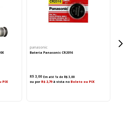
panasonic
200
Bateria Panasonic CR2016
cionando imagens extremamente nítidas e detalhadas
R$
3
,
00
Em até
1
x de
R$
3
,
00
u PIX
ou por
R$ 2,79
à vista no
Boleto ou PIX
os internos, fantasmas e flare causados por fontes