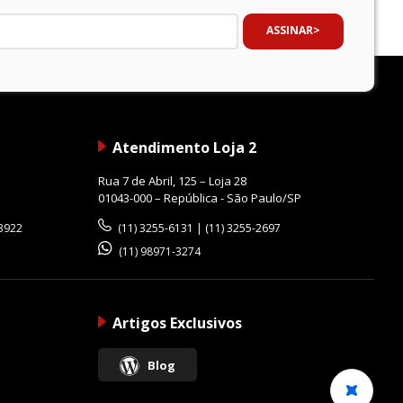
ASSINAR
Atendimento Loja 2
Rua 7 de Abril, 125 – Loja 28
01043-000 – República - São Paulo/SP
-3922
(11) 3255-6131 | (11) 3255-2697
(11) 98971-3274
eira e umidade, além de revestimento de flúor no
Artigos Exclusivos
Blog