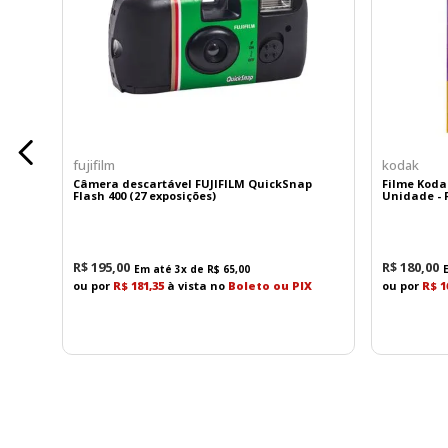
Qualidade Óptica Superior
A construção óptica avançada inclui:
3 elementos ED (Extra-low Dispersion)
1 elemento ED Asférico
3 elementos Asféricos
fujifilm
kodak
Câmera descartável FUJIFILM QuickSnap
Filme Koda
Essa combinação reduz significativamente aberraçõ
Flash 400 (27 exposições)
Unidade - F
em toda a faixa de zoom.
R$
195
,
00
R$
180
,
00
Em até
3
x de
R$
65
,
00
Revestimentos Premium para Máxima Nitidez
ou por
R$ 181,35
à vista no
Boleto ou PIX
ou por
R$ 1
A lente conta com os exclusivos revestimentos Nan
de luz intensas ou contraluz.
Benefícios:
Melhor contraste
Maior fidelidade de cores
Redução de reflexos indesejados
Excelente desempenho em iluminação desafia