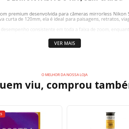
om premium desenvolvida para câmeras mirrorless Nikon Sé
va curta de 120mm, ela é ideal para paisagens, retratos, vi
 desempenho consistente em toda a faixa de zoom, enquan
o precisa de cores.
VER MAIS
iferentes estilos de fotografia sem a necessidade de trocar
O MELHOR DA NOSSA LOJA
uem viu, comprou tamb
ES
xcelente mobilidade para quem precisa de praticidade sem ab