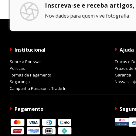
Inscreva-se e receba artigos,
Pensada para fluxos de trabalho profissionais, a l
Novidades para quem vive fotografia
Anel de controle programável
Ajuste rápido de abertura
Controle de ISO
Compensação de exposição
Botão L.Fn configurável para acesso rápido à
Institucional
Ajuda
Esses recursos proporcionam operação mais intuitiv
Sobre a Portssar
Trocas e D
Políticas
Prazos de 
Construção Robusta e Confiável
Formas de Pagamento
Garantia
Segurança
Nossas Loj
Projetada para acompanhar fotógrafos e criadore
Campanha Panasonic Trade In
elemento frontal.
Benefícios:
Maior resistência a intempéries
Pagamento
Segur
Proteção contra sujeira e respingos
Limpeza facilitada
Maior durabilidade para uso profissional