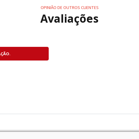
OPINIÃO DE OUTROS CLIENTES
Avaliações
pos de foco independentes acionados simultaneamente par
AÇÃO.
to
ntegral para ajustes rápidos e precisos sempre que necessá
mpliação máxima de 0,39x, a NIKKOR Z 24-120mm f/4 S perm
.