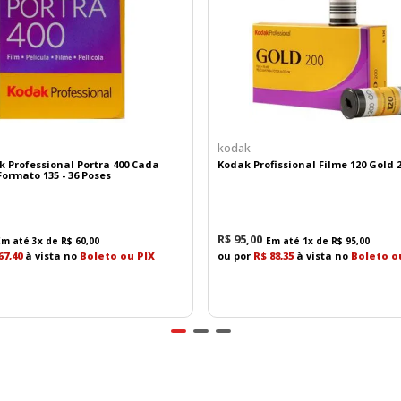
kodak
k Professional Portra 400 Cada
Kodak Profissional Filme 120 Gold 
es cromáticas, distorções e imperfeições ópticas, propor
ormato 135 - 36 Poses
R$
95
,
00
Em até
3
x de
R$
60
,
00
Em até
1
x de
R$
95
,
00
67,40
à vista no
Boleto ou PIX
ou por
R$ 88,35
à vista no
Boleto o
o Crystal Coat e ARNEO Coat da Nikon, que reduzem reflex
dora