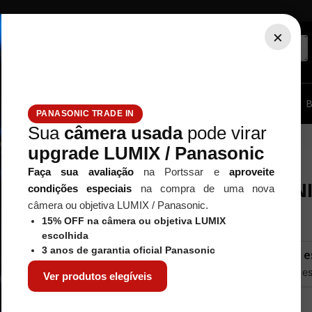
×
ssórios...
Tripé / Monopé
Estúdio / Iluminação
Filtros
B
PANASONIC TRADE IN
Sua
câmera usada
pode virar
upgrade LUMIX / Panasonic
Faça sua avaliação
na Portssar e
aproveite
OBJETIVA N
condições especiais
na compra de uma nova
câmera ou objetiva LUMIX / Panasonic.
Referência
:
13005
15% OFF na câmera ou objetiva LUMIX
escolhida
3 anos de garantia oficial Panasonic
Este produto não e
Quero saber quando est
Ver produtos elegíveis