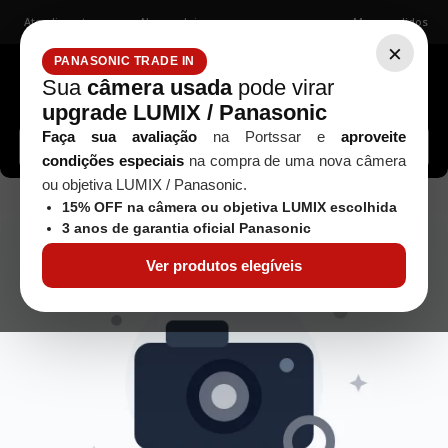
Atendimento
Nossas lojas
Meus pedidos
×
PANASONIC TRADE IN
Sua
câmera usada
pode virar
upgrade LUMIX / Panasonic
Buscar câmeras, lentes, acessórios...
Faça sua avaliação
na Portssar e
aproveite
condições especiais
na compra de uma nova câmera
ou objetiva LUMIX / Panasonic.
objetiva-nikon-af-28--200mm-f-3-5-5-6d-usada
15% OFF na câmera ou objetiva LUMIX escolhida
3 anos de garantia oficial Panasonic
Ver produtos elegíveis