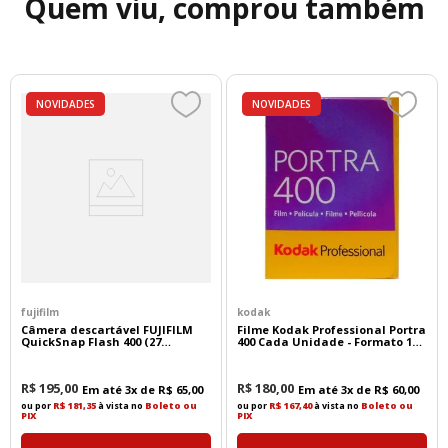
Quem viu, comprou também
NOVIDADES
NOVIDADES
fujifilm
kodak
Câmera descartável FUJIFILM
Filme Kodak Professional Portra
QuickSnap Flash 400 (27
400 Cada Unidade - Formato 135
exposições)
- 36 Poses
R$
195
,
00
R$
180
,
00
Em até
3
x de
R$
65
,
00
Em até
3
x de
R$
60
,
00
ou por
R$ 181,35
à vista no
Boleto ou
ou por
R$ 167,40
à vista no
Boleto ou
PIX
PIX