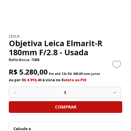
LEICA
Objetiva Leica Elmarit-R
180mm F/2.8 - Usada
Referência
:
7088
R$
5
.
280
,
00
Em até
12
x
R$
440
,
00
sem juros
ou por
R$ 4.910,40
à vista no
Boleto ou PIX
－
＋
COMPRAR