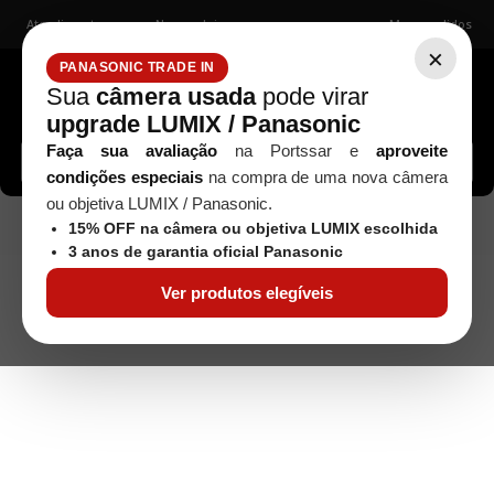
Atendimento
Nossas lojas
Meus pedidos
×
PANASONIC TRADE IN
Sua
câmera usada
pode virar
upgrade LUMIX / Panasonic
Buscar câmeras, lentes, acessórios...
Faça sua avaliação
na Portssar e
aproveite
condições especiais
na compra de uma nova câmera
ou objetiva LUMIX / Panasonic.
Objetivas
Leica
Objetiva Leica Elmarit-R
Seminovos
15% OFF na câmera ou objetiva LUMIX escolhida
180mm F/2.8 - Usada
3 anos de garantia oficial Panasonic
Ver produtos elegíveis