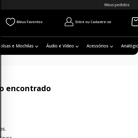
Meus pedidos
Entre ou Cadastre-se
Meus Favoritos
olsas e Mochilas
Áudio e Vídeo
Acessórios
Analógi
o encontrado
os.