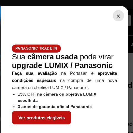
×
ssórios...
Tripé / Monopé
Estúdio / Iluminação
Filtros
B
PANASONIC TRADE IN
Sua
câmera usada
pode virar
upgrade LUMIX / Panasonic
Faça sua avaliação
na Portssar e
aproveite
condições especiais
na compra de uma nova
Nenhum resultad
câmera ou objetiva LUMIX / Panasonic.
15% OFF na câmera ou objetiva LUMIX
escolhida
3 anos de garantia oficial Panasonic
O que eu devo fazer?
Ver produtos elegíveis
Verifique os termos digitad