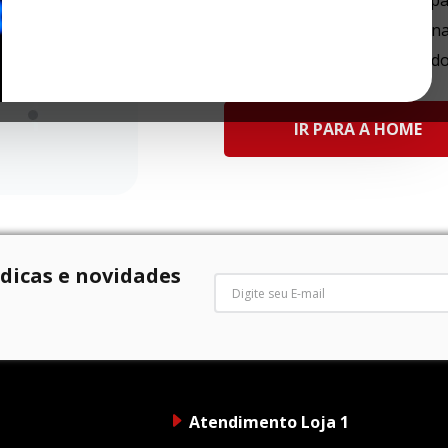
Tente utilizar uma única pa
Utilize termos genéricos n
Tente utilizar sinônimos d
IR PARA A HOME
 dicas e novidades
Atendimento Loja 1