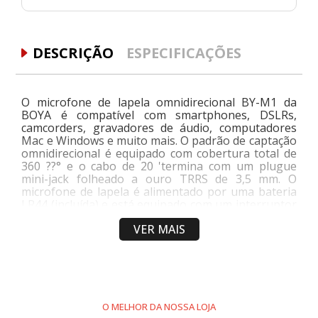
DESCRIÇÃO
ESPECIFICAÇÕES
O microfone de lapela omnidirecional BY-M1 da
BOYA é compatível com smartphones, DSLRs,
camcorders, gravadores de áudio, computadores
Mac e Windows e muito mais. O padrão de captação
omnidirecional é equipado com cobertura total de
360 ??° e o cabo de 20 'termina com um plugue
mini-jack folheado a ouro TRRS de 3,5 mm. O
microfone de lapela é alimentado por uma bateria
LR44 (incluída) e está equipado com um interruptor
para desligar ou ligar a bateria. Ao usar o
VER MAIS
microfone com um smartphone, desligue-o, pois a
energia é fornecida pelo smartphone. Para operar
com uma câmera, alterne a chave para usar a
energia da bateria. Um adaptador de 1/4 ",
windscreen de espuma e clipe de microfone
também estão incluídos.
O MELHOR DA NOSSA LOJA