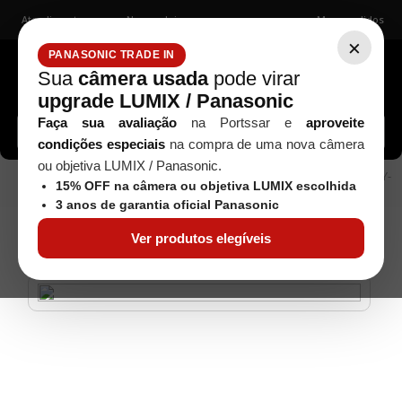
Atendimento
Nossas lojas
Meus pedidos
×
PANASONIC TRADE IN
Sua
câmera usada
pode virar
upgrade LUMIX / Panasonic
Buscar câmeras, lentes, acessórios...
Faça sua avaliação
na Portssar e
aproveite
condições especiais
na compra de uma nova câmera
ou objetiva LUMIX / Panasonic.
Microfones
Microfone de Lapela Boya BY-
Áudio / Vídeo
15% OFF na câmera ou objetiva LUMIX escolhida
M1 com Fio
3 anos de garantia oficial Panasonic
Ver produtos elegíveis