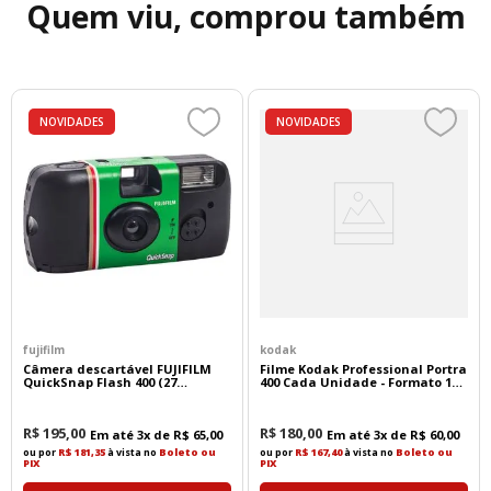
Quem viu, comprou também
NOVIDADES
NOVIDADES
fujifilm
kodak
Câmera descartável FUJIFILM
Filme Kodak Professional Portra
QuickSnap Flash 400 (27
400 Cada Unidade - Formato 135
exposições)
- 36 Poses
R$
195
,
00
R$
180
,
00
Em até
3
x de
R$
65
,
00
Em até
3
x de
R$
60
,
00
ou por
R$ 181,35
à vista no
Boleto ou
ou por
R$ 167,40
à vista no
Boleto ou
PIX
PIX