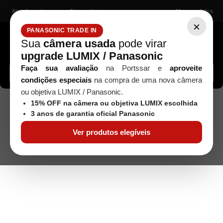
Atendimento
Nossas lojas
Meus pedidos
×
PANASONIC TRADE IN
Sua
câmera usada
pode virar
upgrade LUMIX / Panasonic
Buscar câmeras, lentes, acessórios...
Faça sua avaliação
na Portssar e
aproveite
condições especiais
na compra de uma nova câmera
ou objetiva LUMIX / Panasonic.
15% OFF na câmera ou objetiva LUMIX escolhida
3 anos de garantia oficial Panasonic
Ver produtos elegíveis