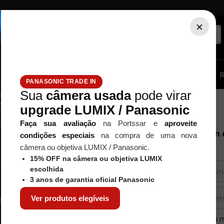
×
ssórios...
Tripé / Monopé
Estúdio / Iluminação
Filtros
B
PANASONIC TRADE IN
Sua
câmera usada
pode virar
upgrade LUMIX / Panasonic
Faça sua avaliação
na Portssar e
aproveite
pção para entrar
Entrar com 
condições especiais
na compra de uma nova
câmera ou objetiva LUMIX / Panasonic.
15% OFF na câmera ou objetiva LUMIX
DE ACESSO POR EMAIL
escolhida
3 anos de garantia oficial Panasonic
Ver produtos elegíveis
 COM
GOOGLE
Esqueci 