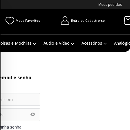
Meus pedidos
Entre ou Cadastre-se
Meus Favoritos
olsas e Mochilas
Áudio e Vídeo
Acessórios
Analógi
email e senha
minha senha