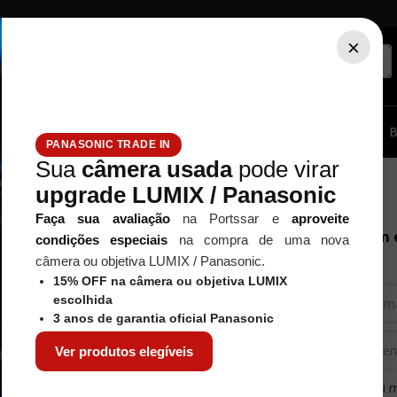
×
ssórios...
Tripé / Monopé
Estúdio / Iluminação
Filtros
B
PANASONIC TRADE IN
Sua
câmera usada
pode virar
upgrade LUMIX / Panasonic
Faça sua avaliação
na Portssar e
aproveite
pção para entrar
Entrar com 
condições especiais
na compra de uma nova
câmera ou objetiva LUMIX / Panasonic.
15% OFF na câmera ou objetiva LUMIX
DE ACESSO POR EMAIL
escolhida
3 anos de garantia oficial Panasonic
Ver produtos elegíveis
 COM
GOOGLE
Esqueci 