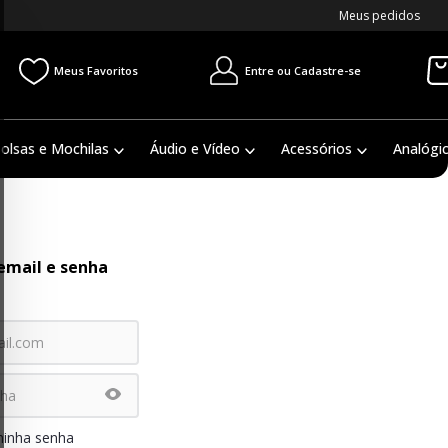
Meus pedidos
Entre ou Cadastre-se
Meus Favoritos
olsas e Mochilas
Áudio e Vídeo
Acessórios
Analógi
email e senha
minha senha