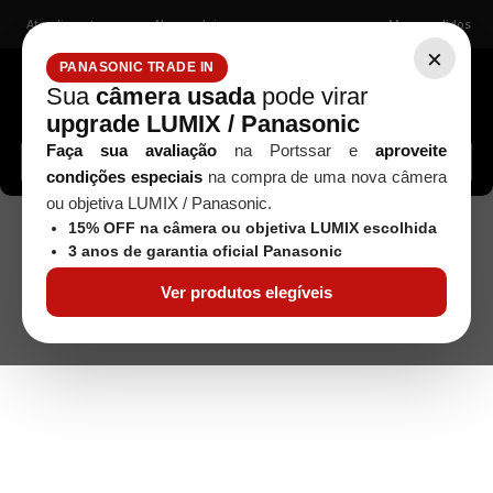
Atendimento
Nossas lojas
Meus pedidos
×
PANASONIC TRADE IN
Sua
câmera usada
pode virar
upgrade LUMIX / Panasonic
Buscar câmeras, lentes, acessórios...
Faça sua avaliação
na Portssar e
aproveite
condições especiais
na compra de uma nova câmera
ou objetiva LUMIX / Panasonic.
15% OFF na câmera ou objetiva LUMIX escolhida
3 anos de garantia oficial Panasonic
Ver produtos elegíveis