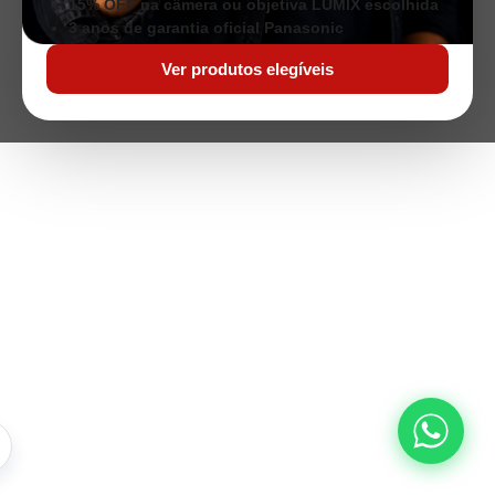
15% OFF na câmera ou objetiva LUMIX escolhida
3 anos de garantia oficial Panasonic
Ver produtos elegíveis