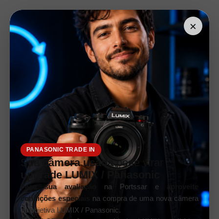
×
PANASONIC TRADE IN
Sua
câmera usada
pode virar
upgrade LUMIX / Panasonic
Faça sua avaliação
na Portssar e
aproveite
condições especiais
na compra de uma nova câmera
ou objetiva LUMIX / Panasonic.