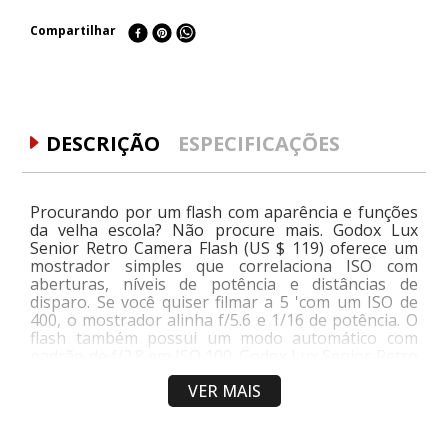
Compartilhar
DESCRIÇÃO
ESPECIFICAÇÕES
Procurando por um flash com aparência e funções
da velha escola? Não procure mais. Godox Lux
Senior Retro Camera Flash (US $ 119) oferece um
mostrador simples que correlaciona ISO com
aberturas, níveis de potência e distâncias de
disparo. Se você quiser filmar a 5 'com um ISO de
400, o mostrador alinha f/5.6 e 1/16 de potência. O
flash também possui um modo automático com
padrão de f/2.8 em ISO 100. Godox Lux Senior Retro
Camera Flash possui sete níveis de saída de 1/1 a
VER MAIS
1/64 com um número guia de 46 'em ISO 100 e
funciona em um flash incluído. bateria recarregável.
Em um diminuto 7 x 4,5 x 3,3 ?, Godox Lux Senior
Retro Camera Flash é pequeno o suficiente para tê-