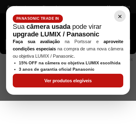
Atendimento
Nossas lojas
Meus pedidos
×
PANASONIC TRADE IN
Sua
câmera usada
pode virar
upgrade LUMIX / Panasonic
Buscar câmeras, lentes, acessórios...
Faça sua avaliação
na Portssar e
aproveite
condições especiais
na compra de uma nova câmera
ou objetiva LUMIX / Panasonic.
Flashes
Speedlite
FLASH GODOX
Estúdio / Iluminação
15% OFF na câmera ou objetiva LUMIX escolhida
LUX SENIOR
3 anos de garantia oficial Panasonic
Ver produtos elegíveis