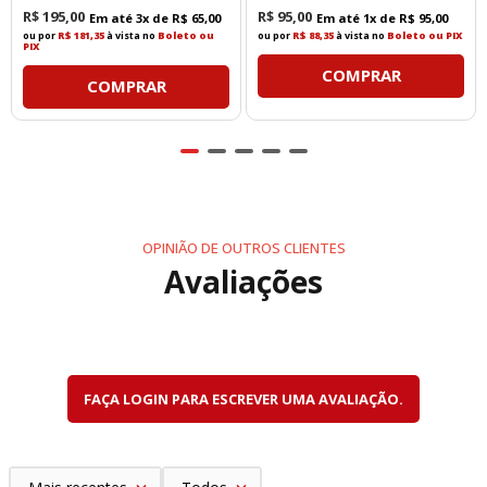
R$
195
,
00
R$
95
,
00
Em até
3
x de
R$
65
,
00
Em até
1
x de
R$
95
,
00
ou por
R$ 181,35
à vista no
Boleto ou
ou por
R$ 88,35
à vista no
Boleto ou PIX
PIX
COMPRAR
COMPRAR
OPINIÃO DE OUTROS CLIENTES
Avaliações
FAÇA LOGIN PARA ESCREVER UMA AVALIAÇÃO.