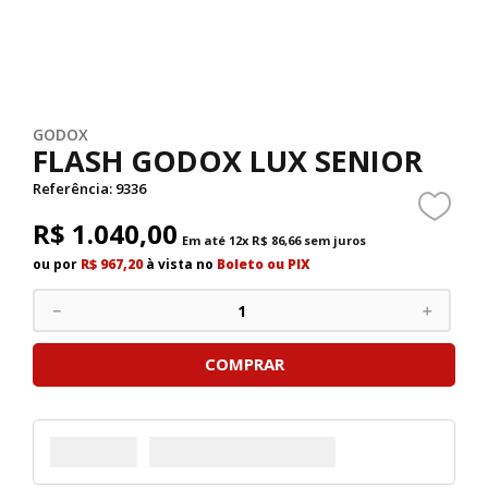
GODOX
FLASH GODOX LUX SENIOR
Referência
:
9336
R$
1
.
040
,
00
Em até
12
x
R$
86
,
66
sem juros
ou por
R$ 967,20
à vista no
Boleto ou PIX
－
＋
COMPRAR