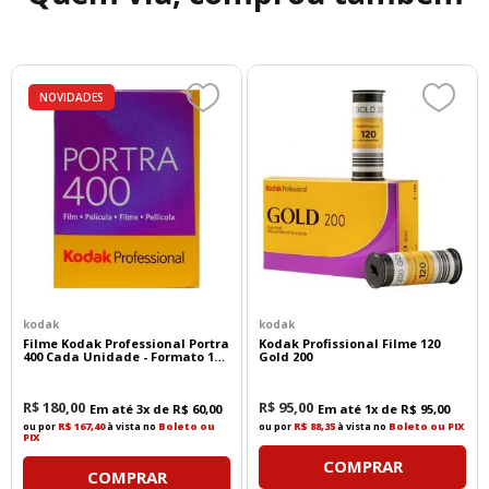
NOVIDADES
kodak
kodak
Filme Kodak Professional Portra
Kodak Profissional Filme 120
400 Cada Unidade - Formato 135
Gold 200
- 36 Poses
R$
180
,
00
R$
95
,
00
Em até
3
x de
R$
60
,
00
Em até
1
x de
R$
95
,
00
ou por
R$ 167,40
à vista no
Boleto ou
ou por
R$ 88,35
à vista no
Boleto ou PIX
PIX
COMPRAR
COMPRAR