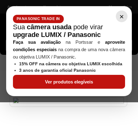
Atendimento
Nossas lojas
Meus pedidos
×
PANASONIC TRADE IN
Sua
câmera usada
pode virar
upgrade LUMIX / Panasonic
Buscar câmeras, lentes, acessórios...
Faça sua avaliação
na Portssar e
aproveite
condições especiais
na compra de uma nova câmera
ou objetiva LUMIX / Panasonic.
ND variável
Filtro ND Variável ND2-ND400 DHD
Filtros
15% OFF na câmera ou objetiva LUMIX escolhida
52mm
3 anos de garantia oficial Panasonic
Ver produtos elegíveis