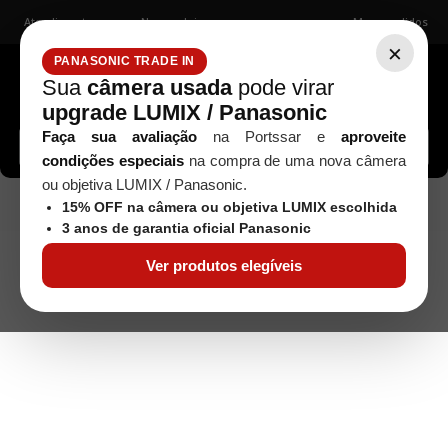
Atendimento
Nossas lojas
Meus pedidos
×
PANASONIC TRADE IN
Sua
câmera usada
pode virar
upgrade LUMIX / Panasonic
Buscar câmeras, lentes, acessórios...
Faça sua avaliação
na Portssar e
aproveite
condições especiais
na compra de uma nova câmera
ou objetiva LUMIX / Panasonic.
Estabilizadores
Estabilizador Smooth 4 -
Seminovos
15% OFF na câmera ou objetiva LUMIX escolhida
Seminovo
3 anos de garantia oficial Panasonic
Ver produtos elegíveis