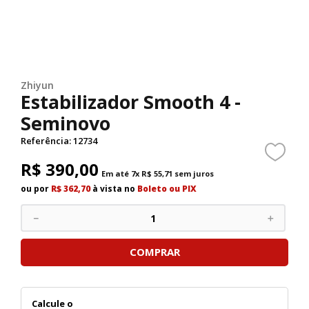
Zhiyun
Estabilizador Smooth 4 -
Seminovo
Referência
:
12734
R$
390
,
00
Em até
7
x
R$
55
,
71
sem juros
ou por
R$ 362,70
à vista no
Boleto ou PIX
－
＋
COMPRAR