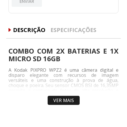
ENVIAR
DESCRIÇÃO
ESPECIFICAÇÕES
COMBO COM 2X BATERIAS E 1X
MICRO SD 16GB
A Kodak PIXPRO WPZ2 é uma câmera digital e
disparo elegante com recursos de imagem
versáteis e uma construção à prova de água,
choque e poeira. Seu sensor CMOS BSI de 16,35MP
permite a captura de fotos de alta resolução e
gravação de vídeo Full HD com baixo ruído e
VER MAIS
sensibilidade de ISO 100-3200. O desempenho
rápido também permite disparos contínuos de até
6 qps em resolução total, juntamente com gravação
de vídeo SD 480p a 120 qps. Complementando a
imagem, há uma lente de zoom óptico de 4x que
cobre campos de visão de grande angular a