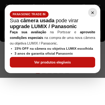
Atendimento
Nossas lojas
Meus pedidos
×
PANASONIC TRADE IN
Sua
câmera usada
pode virar
upgrade LUMIX / Panasonic
Buscar câmeras, lentes, acessórios...
Faça sua avaliação
na Portssar e
aproveite
condições especiais
na compra de uma nova câmera
ou objetiva LUMIX / Panasonic.
Kodak
CÂMERA DIGITAL KODAK PIXPRO WPZ2
Câmeras
15% OFF na câmera ou objetiva LUMIX escolhida
(PROVA D'AGUA) - AZUL
3 anos de garantia oficial Panasonic
Ver produtos elegíveis