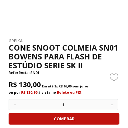
GREIKA
CONE SNOOT COLMEIA SN01
BOWENS PARA FLASH DE
ESTÚDIO SERIE SK II
Referência
:
SN01
R$
130
,
00
Em até
2
x
R$
65
,
00
sem juros
ou por
R$ 120,90
à vista no
Boleto ou PIX
－
＋
COMPRAR