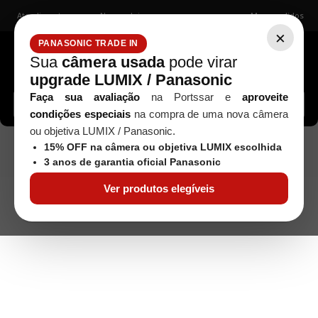
Atendimento
Nossas lojas
Meus pedidos
×
PANASONIC TRADE IN
Sua
câmera usada
pode virar
upgrade LUMIX / Panasonic
Buscar câmeras, lentes, acessórios...
Faça sua avaliação
na Portssar e
aproveite
condições especiais
na compra de uma nova câmera
ou objetiva LUMIX / Panasonic.
Acessórios para Iluminação
Estúdio / Iluminação
15% OFF na câmera ou objetiva LUMIX escolhida
Modificadores
CONE SNOOT COLMEIA SN01 BOWENS PARA
3 anos de garantia oficial Panasonic
FLASH DE ESTÚDIO SERIE SK II
Ver produtos elegíveis