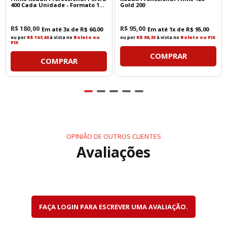
400 Cada Unidade - Formato 135
Gold 200
- 36 Poses
R$
180
,
00
R$
95
,
00
Em até
3
x de
R$
60
,
00
Em até
1
x de
R$
95
,
00
ou por
R$ 167,40
à vista no
Boleto ou
ou por
R$ 88,35
à vista no
Boleto ou PIX
PIX
COMPRAR
COMPRAR
OPINIÃO DE OUTROS CLIENTES
Avaliações
FAÇA LOGIN PARA ESCREVER UMA AVALIAÇÃO.