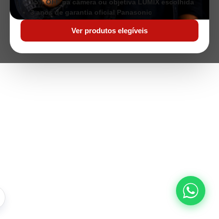
15% OFF na câmera ou objetiva LUMIX escolhida
3 anos de garantia oficial Panasonic
Ver produtos elegíveis