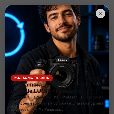
×
PANASONIC TRADE IN
Sua
câmera usada
pode virar
upgrade LUMIX / Panasonic
Faça sua avaliação
na Portssar e
aproveite
condições especiais
na compra de uma nova câmera
ou objetiva LUMIX / Panasonic.