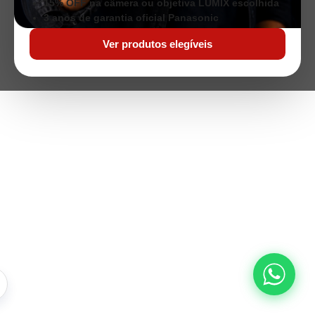
15% OFF na câmera ou objetiva LUMIX escolhida
3 anos de garantia oficial Panasonic
Ver produtos elegíveis