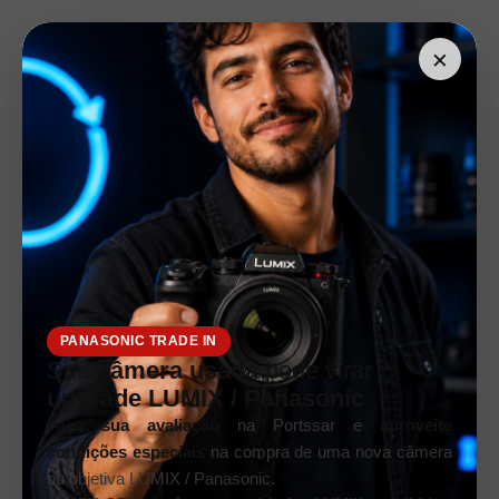
×
PANASONIC TRADE IN
Sua
câmera usada
pode virar
upgrade LUMIX / Panasonic
Faça sua avaliação
na Portssar e
aproveite
condições especiais
na compra de uma nova câmera
ou objetiva LUMIX / Panasonic.