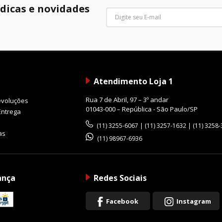
 dicas e novidades
Full Frame mais versáteis da linha Nikon Z, oferec
grafia e vídeo em qualquer situação.
Atendimento Loja 1
Rua 7 de Abril, 97 – 3º andar
evoluções
01043-000 – República - São Paulo/SP
Entrega
(11) 3255-6067 | (11) 3257-1632 | (11) 3258
as
(11) 98967-6936
ança
Redes Sociais
Facebook
Instagram