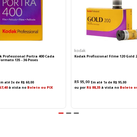
oas e animais, auxiliando na captura de retratos e gravaçõ
egrada de 5 eixos
, proporcionando até
5 stops de compe
ntribui para vídeos mais estáveis em gravações sem tripé ou
kodak
k Professional Portra 400 Cada
Kodak Profissional Filme 120 Gold 
ente resistência para uso profissional, enquanto a
vedaç
ormato 135 - 36 Poses
es climáticas adversas.
as sessões fotográficas e gravações.
R$
95
,
00
Em até
3
x de
R$
60
,
00
Em até
1
x de
R$
95
,
00
67,40
à vista no
Boleto ou PIX
ou por
R$ 88,35
à vista no
Boleto o
de memória
, oferecendo maior segurança e flexibilidade par