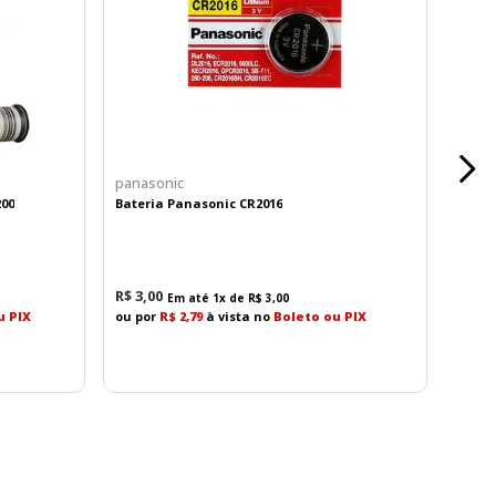
es em movimento com maior confiabilidade.
nsação
para reduzir tremores e vibrações.
 gimbal.
panasonic
200
Bateria Panasonic CR2016
ão contra poeira e umidade
proporciona maior
R$
3
,
00
Em até
1
x de
R$
3
,
00
u PIX
ou por
R$ 2,79
à vista no
Boleto ou PIX
a fotógrafos e videomakers.