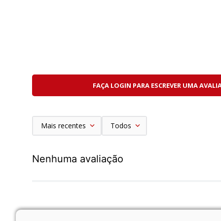
• Entrada para microfone externo
• Saída para fones de ouvido
• Saída Mini-HDMI
• Slot duplo para cartões CFexpress/XQD e SD UHS-
• Compatibilidade com lentes Nikon Z Mount Full F
Ideal para:
• Casamentos e eventos
• Retratos profissionais
FAÇA LOGIN PARA ESCREVER UMA AVALI
• Fotografia documental
• Viagens
• Conteúdo digital
• Produção audiovisual
Mais recentes
Todos
• Jornalismo
• Fotografia comercial
Destaques do Produto:
Nenhuma avaliação
• Sensor Full Frame CMOS BSI de 24.5MP
• Processadores duplos EXPEED 6
• Vídeo 4K UHD até 60p
• Estabilização IBIS de 5 eixos
• Eye Detection AF para pessoas e animais
• Autofoco híbrido avançado