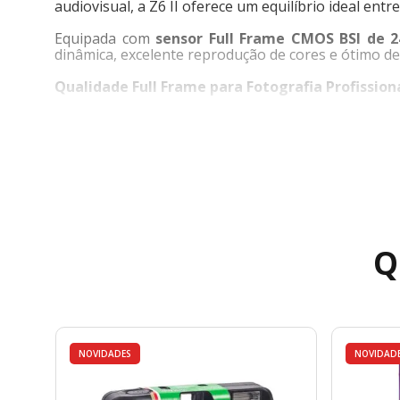
audiovisual, a Z6 II oferece um equilíbrio ideal entr
Equipada com
sensor Full Frame CMOS BSI de 
dinâmica, excelente reprodução de cores e ótimo
Qualidade Full Frame para Fotografia Profission
O
sensor Full Frame retroiluminado (BSI) de 24.
Essa combinação proporciona imagens nítidas, com b
Desempenho Avançado para Foto e Vídeo
A
Nikon Z6 II
foi desenvolvida para acompanhar si
Seu
sistema de disparo contínuo alcança até
Q
precisão.
Para vídeo, a câmera
grava em até 4K UHD 60p
,
digital e projetos audiovisuais.
Autofoco Híbrido de Alta Precisão
NOVIDADES
NOVIDAD
O
sistema híbrido de autofoco
utiliza pontos de 