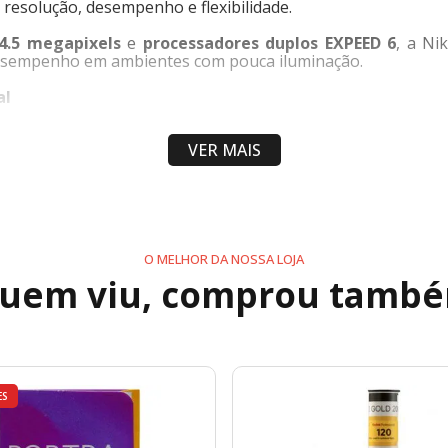
e resolução, desempenho e flexibilidade.
24.5 megapixels
e
processadores duplos EXPEED 6
, a Ni
 desempenho em ambientes com pouca iluminação.
al
5MP
foi projetado para oferecer excelente equilíbrio entre 
VER MAIS
aixo nível de ruído e ótima capacidade de recuperação de d
tuações dinâmicas sem abrir mão da qualidade de imagem.
O MELHOR DA NOSSA LOJA
 14 quadros por segundo
, permitindo capturar ações rá
uem viu, comprou tamb
 oferecendo excelente qualidade para produções profissiona
ES
detecção de fase integrados ao sensor para proporcionar foc