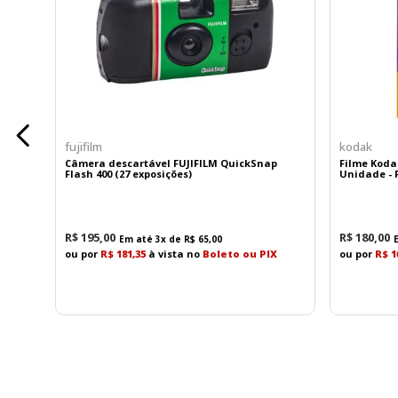
Além disso,
conta com Eye Detection AF
para pess
Estabilização de Imagem no Corpo (IBIS)
A Nikon Z6 II possui
estabilização de imagem int
Esse recurso melhora a nitidez das fotografias e co
Construção Robusta e Confiável
fujifilm
kodak
Câmera descartável FUJIFILM QuickSnap
Filme Koda
Seu
corpo em liga de magnésio
oferece excel
Flash 400 (27 exposições)
Unidade - F
segurança durante trabalhos externos e em condiçõ
O design ergonômico garante conforto durante long
R$
195
,
00
R$
180
,
00
Em até
3
x de
R$
65
,
00
Fluxo de Trabalho Profissional
ou por
R$ 181,35
à vista no
Boleto ou PIX
ou por
R$ 1
A Nikon Z6 II conta com
dois slots para cartões 
Além disso, possui:
• Visor eletrônico OLED de alta resolução
• Tela LCD touchscreen inclinável de 3,2"
• Wi-Fi e Bluetooth integrados
• Porta USB-C