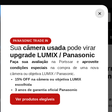
×
ssórios...
Tripé / Monopé
Estúdio / Iluminação
Filtros
B
PANASONIC TRADE IN
Sua
câmera usada
pode virar
F 23mm f/2.8 R WR (Preta)
upgrade LUMIX / Panasonic
Faça sua avaliação
na Portssar e
aproveite
Câmera Mirr
condições especiais
na compra de uma nova
Com XF 23mm
câmera ou objetiva LUMIX / Panasonic.
15% OFF na câmera ou objetiva LUMIX
Referência
:
58799
escolhida
3 anos de garantia oficial Panasonic
Este produto não e
Ver produtos elegíveis
Quero saber quando est