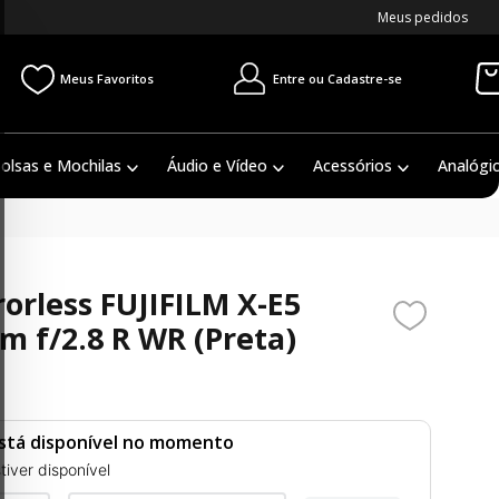
Meus pedidos
Entre ou Cadastre-se
Meus Favoritos
olsas e Mochilas
Áudio e Vídeo
Acessórios
Analógi
orless FUJIFILM X-E5
 f/2.8 R WR (Preta)
stá disponível no momento
iver disponível