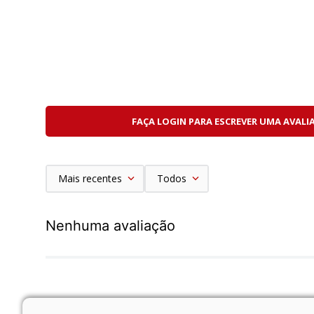
Acessibilidade dinâmica:
Para reprodução de mídia, pré-visualização e nav
milhão de pontos. Deslocado para o lado esquerdo
telemétrica. Com resolução de 2,36 milhões de po
visualização precisa da área de captura da câmera.
Clássica, que cria uma interface visual limpa, ex
modos de Visualização Surround que definem se
proporções diferentes de 3:2.
FAÇA LOGIN PARA ESCREVER UMA AVALI
Estabilização aprimorada:
Projetada para fotógrafos e cinegrafistas que e
minimizando a trepidação da câmera em condições 
Mais recentes
Todos
Oferece IBIS com deslocamento de sensor de ci
Até sete pontos de estabilização no centro d
Nenhuma avaliação
Fotografe imagens nítidas em condições de po
O novo algoritmo do sistema e o sensor gir
Design clássico:
Com sua placa superior de alumínio, empunhadura a