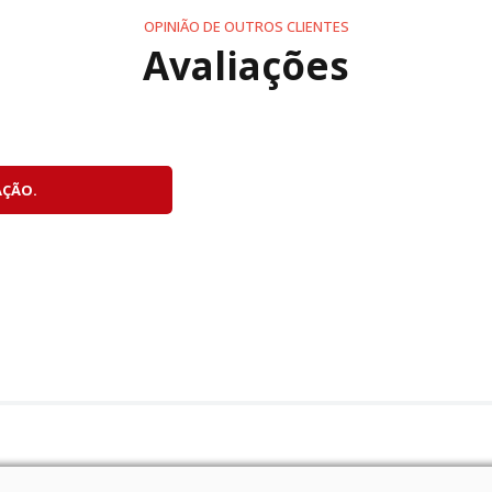
OPINIÃO DE OUTROS CLIENTES
Avaliações
egação nos menus, a X-E5 possui um LCD touchscreen de 3"
 da placa superior de alumínio, encontra-se o visor ele
ntos, ampliação de 0,62x e cobertura de 100% da área de
 Emulando o visor de uma câmera SLR analógica, o visor el
ibindo apenas as informações de exposição. Tanto o LCD t
 a borda externa de um quadro é contornada, semitran
AÇÃO.
stão sempre em movimento, a X-E5 oferece estabilização d
desafiadoras.
nco eixos, mantendo-se portátil.
a imagem e seis pontos nas extremidades.
uca luz com velocidades de obturador mais lentas, sem a ne
oscópio aprimorado melhoram o desempenho.
primorada e design clássico de telêmetro, a X-E5 é tão es