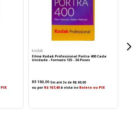
a câmera, a X-E5 oferece uma maneira ergonômica de
or exibe a configuração selecionada através de uma
e predefinidos da FUJIFILM e três modos atribuíveis
ido em campo. A X-E5 inclui 20 modos exclusivos de
kodak
 Hi e PRO Neg. Std, Neg. Clássico, Neg. Nostálgico,
Filme Kodak Professional Portra 400 Cada
Unidade - Formato 135 - 36 Poses
Branco, Preto e Branco + Filtro Ye, Preto e Branco
R$
180
,
00
Em até
3
x de
R$
60
,
00
 PIX
ou por
R$ 167,40
à vista no
Boleto ou PIX
ão confiável na gravação de vídeo quanto na captura
quanto suas opções de taxa de quadros e compressão