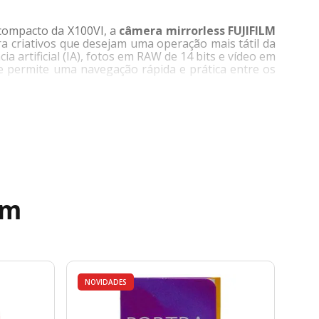
 compacto da X100VI, a
câmera mirrorless FUJIFILM
 criativos que desejam uma operação mais tátil da
a artificial (IA), fotos em RAW de 14 bits e vídeo em
que permite uma navegação rápida e prática entre os
-E5 captura vídeos nítidos em até 6,2K e fotos
morado permite um ISO base mais baixo de 125,
de aprendizado profundo integrada identifique uma
e de se aproximar dos assuntos por meio do recorte
e 125 a 12.800 é expansível, atingindo uma faixa de
ém
 em diversos formatos, ela oferece fotos incríveis
NOVIDADES