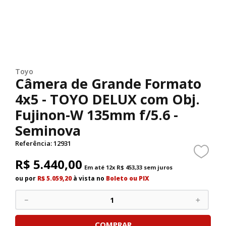
Toyo
Câmera de Grande Formato
4x5 - TOYO DELUX com Obj.
Fujinon-W 135mm f/5.6 -
Seminova
Referência
:
12931
R$
5
.
440
,
00
Em até
12
x
R$
453
,
33
sem juros
ou por
R$ 5.059,20
à vista no
Boleto ou PIX
－
＋
COMPRAR