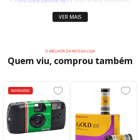
A
Toyo View Deluxe 4x5
é uma câmera monotrilho
de grande formato, fabricada pela Sakai Special
Camera Manufacturing no Japão, sendo
VER MAIS
precursora da famosa série G da marca
. Conhecida
por sua robustez e modularidade, ela é uma
excelente escolha para fotografia de estúdio e
arquitetura, oferecendo movimentos precisos para
controle de perspectiva
O MELHOR DA NOSSA LOJA
Quem viu, comprou também
NOVIDADES