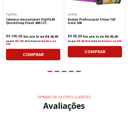
fujifilm
kodak
Câmera descartável FUJIFILM
Kodak Profissional Filme 120
QuickSnap Flash 400 (27
Gold 200
exposições)
R$
195
,
00
R$
95
,
00
Em até
3
x de
R$
65
,
00
Em até
1
x de
R$
95
,
00
ou por
R$ 181,35
à vista no
Boleto ou
ou por
R$ 88,35
à vista no
Boleto ou PIX
PIX
COMPRAR
COMPRAR
OPINIÃO DE OUTROS CLIENTES
Avaliações