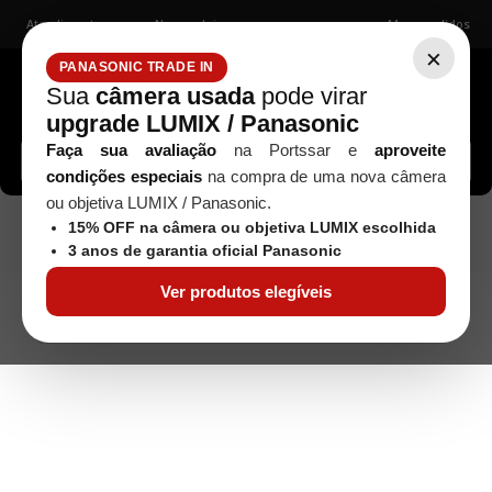
Atendimento
Nossas lojas
Meus pedidos
×
PANASONIC TRADE IN
Sua
câmera usada
pode virar
upgrade LUMIX / Panasonic
Buscar câmeras, lentes, acessórios...
Faça sua avaliação
na Portssar e
aproveite
condições especiais
na compra de uma nova câmera
ou objetiva LUMIX / Panasonic.
Câmeras
Toyo
Câmera de Grande
Seminovos
15% OFF na câmera ou objetiva LUMIX escolhida
Formato 4x5 - TOYO DELUX com Obj. Fujinon-W 135mm f/5.6 -
3 anos de garantia oficial Panasonic
Seminova
Ver produtos elegíveis