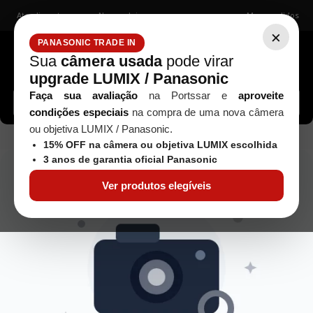
Atendimento
Nossas lojas
Meus pedidos
×
PANASONIC TRADE IN
Sua
câmera usada
pode virar
upgrade LUMIX / Panasonic
Buscar câmeras, lentes, acessórios...
Faça sua avaliação
na Portssar e
aproveite
condições especiais
na compra de uma nova câmera
ou objetiva LUMIX / Panasonic.
camera-canon-eos-r7---seminova
15% OFF na câmera ou objetiva LUMIX escolhida
3 anos de garantia oficial Panasonic
Ver produtos elegíveis