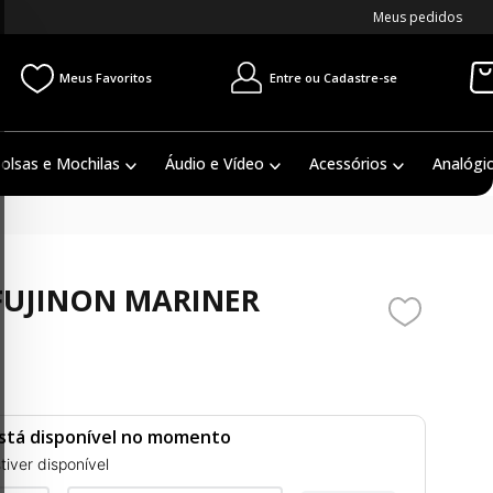
Meus pedidos
Entre ou Cadastre-se
Meus Favoritos
olsas e Mochilas
Áudio e Vídeo
Acessórios
Analógi
FUJINON MARINER
stá disponível no momento
iver disponível