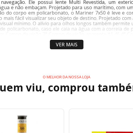
navegação. Ele possui lente Multi Revestida, um exteri
água e não embaçam. Projetado para uso marítimo, com um
o do corpo em policarbonato, o Mariner 7x50 é leve e con
mais fácil visualizar seu objeto de destino. Projetado com a
o visual mínimo. O alívio para olhos longos também permite 
 de policarbonato, caso ele caia na água com a correia de p
50mm Campo de visão 7° Campo de visão aparente *1 46,4° 
ste inter pupilar 56-72 mm Brilho relativo 51 Faixa de ajust
VER MAIS
atura de operação -20 °c +50°c Garantia 1 ano * 1 Campo 
ador no caso de foco individual * 3 Resistente à água, por
so líquido 885 g Peso Bruto 970 g
O MELHOR DA NOSSA LOJA
uem viu, comprou tamb