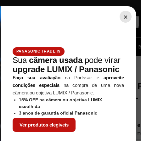
×
ssórios...
Tripé / Monopé
Estúdio / Iluminação
Filtros
B
PANASONIC TRADE IN
Sua
câmera usada
pode virar
upgrade LUMIX / Panasonic
Faça sua avaliação
na Portssar e
aproveite
BINÓCULO 
condições especiais
na compra de uma nova
7X50 WP-XL
câmera ou objetiva LUMIX / Panasonic.
15% OFF na câmera ou objetiva LUMIX
Referência
:
7x50 WP
escolhida
3 anos de garantia oficial Panasonic
Este produto não e
Ver produtos elegíveis
Quero saber quando est