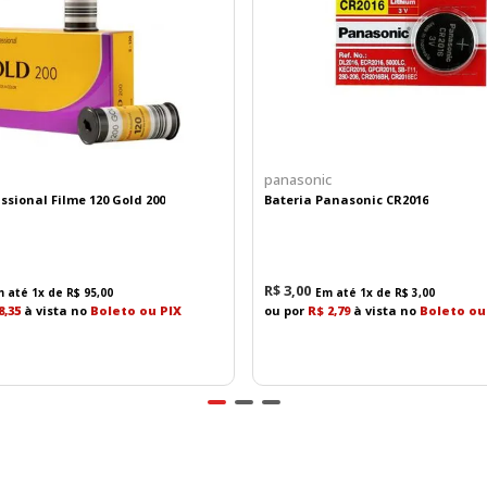
panasonic
ssional Filme 120 Gold 200
Bateria Panasonic CR2016
R$
3
,
00
m até
1
x de
R$
95
,
00
Em até
1
x de
R$
3
,
00
8,35
à vista no
Boleto ou PIX
ou por
R$ 2,79
à vista no
Boleto ou