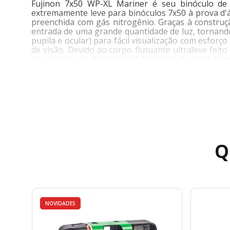
Fujinon 7x50 WP-XL Mariner é seu binóculo de 
extremamente leve para binóculos 7x50 à prova d'
preenchida com gás nitrogênio. Graças à construçã
entrada de uma grande quantidade de luz, tornando 
pupila e ocular) para fácil visualização com esforç
de visão. Devido ao corpo flutuante ultraleve feito
Características: Ampliação 7 Diâmetro da lente 
Distância entre pupila e ocular 18 mm Faixa de aju
Ótica Multi Revestida (Full Multi Coated) Temper
Pode ser diferente dependendo da visão do visualiz
65 Dimensões da embalagem A 240 X L 220 x P 80 Pe
Q
NOVIDADES