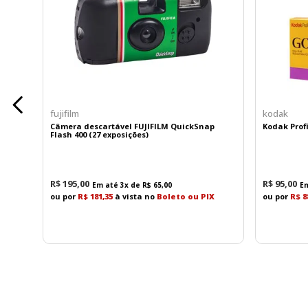
fujifilm
kodak
Câmera descartável FUJIFILM QuickSnap
Kodak Profi
Flash 400 (27 exposições)
R$
195
,
00
R$
95
,
00
Em até
3
x de
R$
65
,
00
E
ou por
R$ 181,35
à vista no
Boleto ou PIX
ou por
R$ 8