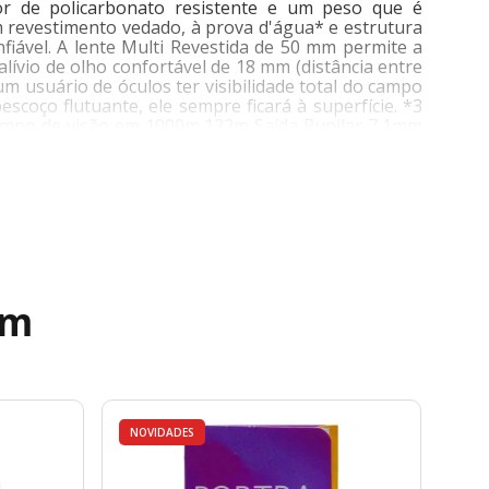
or de policarbonato resistente e um peso que é
 revestimento vedado, à prova d'água* e estrutura
fiável. A lente Multi Revestida de 50 mm permite a
lívio de olho confortável de 18 mm (distância entre
um usuário de óculos ter visibilidade total do campo
escoço flutuante, ele sempre ficará à superfície. *3
Campo de visão em 1000m 122m Saída Pupilar 7,1mm
e dióptrico +/- 4 Distância mínima de foco *2 9,8 m
de visão aparente baseado em ISO14132-1: 2002 * 2
ém, não submergir. Dimensões (mm) A 180 x L 201 x P
ém
NOVIDADES