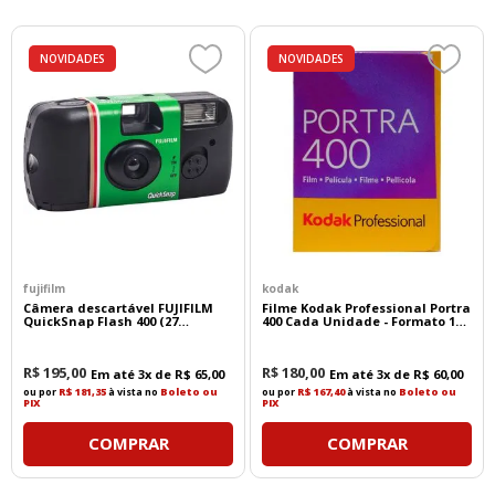
NOVIDADES
NOVIDADES
fujifilm
kodak
Câmera descartável FUJIFILM
Filme Kodak Professional Portra
QuickSnap Flash 400 (27
400 Cada Unidade - Formato 135
exposições)
- 36 Poses
R$
195
,
00
R$
180
,
00
Em até
3
x de
R$
65
,
00
Em até
3
x de
R$
60
,
00
ou por
R$ 181,35
à vista no
Boleto ou
ou por
R$ 167,40
à vista no
Boleto ou
PIX
PIX
COMPRAR
COMPRAR