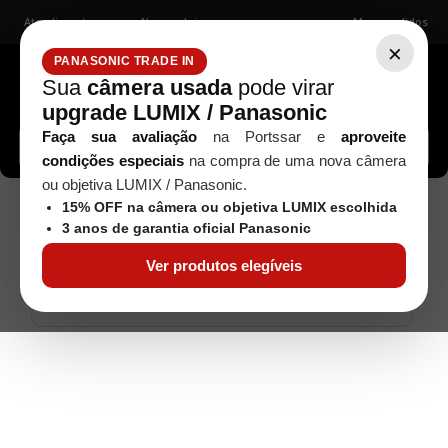
Atendimento
Nossas lojas
Meus pedidos
×
PANASONIC TRADE IN
Sua
câmera usada
pode virar
upgrade LUMIX / Panasonic
Buscar câmeras, lentes, acessórios...
Faça sua avaliação
na Portssar e
aproveite
condições especiais
na compra de uma nova câmera
ou objetiva LUMIX / Panasonic.
Pilhas, Baterias e Carregadores
BATERIA
Acessórios
15% OFF na câmera ou objetiva LUMIX escolhida
WATSON LP-E10 - PARA CANON
3 anos de garantia oficial Panasonic
Ver produtos elegíveis