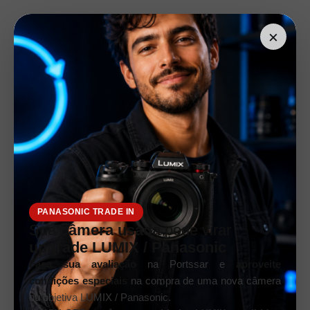
×
PANASONIC TRADE IN
Sua
câmera usada
pode virar
upgrade LUMIX / Panasonic
Faça sua avaliação
na Portssar e
aproveite
condições especiais
na compra de uma nova câmera
ou objetiva LUMIX / Panasonic.