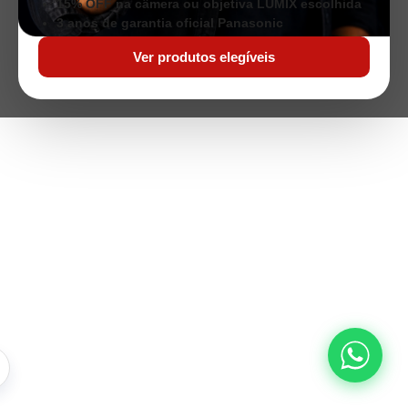
15% OFF na câmera ou objetiva LUMIX escolhida
3 anos de garantia oficial Panasonic
Ver produtos elegíveis