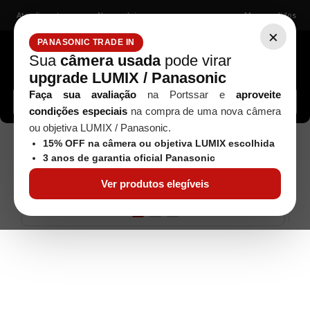
Atendimento
Nossas lojas
Meus pedidos
×
PANASONIC TRADE IN
Sua
câmera usada
pode virar
upgrade LUMIX / Panasonic
Buscar câmeras, lentes, acessórios...
Faça sua avaliação
na Portssar e
aproveite
condições especiais
na compra de uma nova câmera
ou objetiva LUMIX / Panasonic.
Pilhas, Baterias e Carregadores
BATERIA
Acessórios
15% OFF na câmera ou objetiva LUMIX escolhida
PANASONIC BMW-BLK22
3 anos de garantia oficial Panasonic
Ver produtos elegíveis