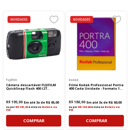
NOVIDADES
NOVIDADES
fujifilm
kodak
Câmera descartável FUJIFILM
Filme Kodak Professional Portra
QuickSnap Flash 400 (27
400 Cada Unidade - Formato 135
exposições)
- 36 Poses
R$
195
,
00
R$
180
,
00
Em até
3
x de
R$
65
,
00
Em até
3
x de
R$
60
,
00
ou por
R$ 181,35
à vista no
Boleto ou
ou por
R$ 167,40
à vista no
Boleto ou
PIX
PIX
COMPRAR
COMPRAR