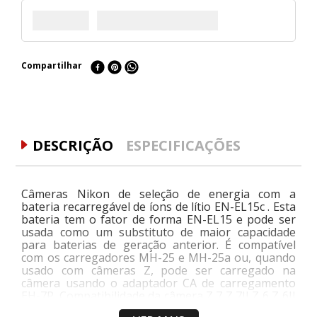
Compartilhar
DESCRIÇÃO
ESPECIFICAÇÕES
Câmeras Nikon de seleção de energia com a
bateria recarregável de íons de lítio EN-EL15c . Esta
bateria tem o fator de forma EN-EL15 e pode ser
usada como um substituto de maior capacidade
para baterias de geração anterior. É compatível
com os carregadores MH-25 e MH-25a ou, quando
usado com câmeras Z, pode ser carregado na
câmera usando o adaptador CA de carregamento
EH-7P. Compatibilidade da câmera Z 7 Z 7II Z 6 Z 6II
Z 5 D850 D810 D810A D780 D750 D7500 D7200