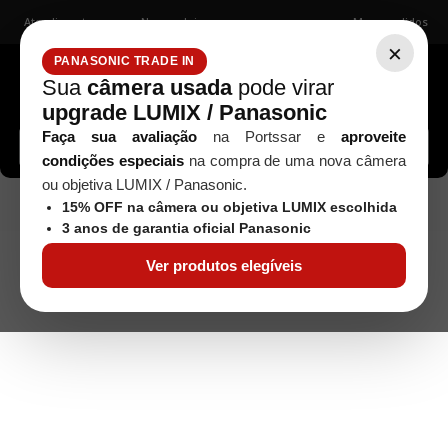
Atendimento
Nossas lojas
Meus pedidos
×
PANASONIC TRADE IN
Sua
câmera usada
pode virar
upgrade LUMIX / Panasonic
Buscar câmeras, lentes, acessórios...
Faça sua avaliação
na Portssar e
aproveite
condições especiais
na compra de uma nova câmera
ou objetiva LUMIX / Panasonic.
Pilhas, Baterias e Carregadores
Bateria de
Acessórios
15% OFF na câmera ou objetiva LUMIX escolhida
Íons de Lítio Recarregável Nikon EN-EL15C
3 anos de garantia oficial Panasonic
Ver produtos elegíveis