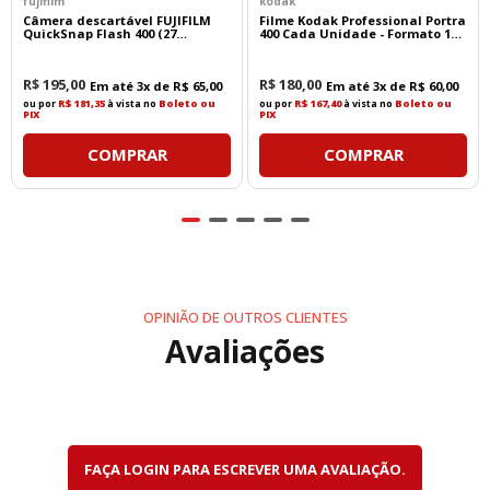
fujifilm
kodak
Câmera descartável FUJIFILM
Filme Kodak Professional Portra
QuickSnap Flash 400 (27
400 Cada Unidade - Formato 135
exposições)
- 36 Poses
R$
195
,
00
R$
180
,
00
Em até
3
x de
R$
65
,
00
Em até
3
x de
R$
60
,
00
ou por
R$ 181,35
à vista no
Boleto ou
ou por
R$ 167,40
à vista no
Boleto ou
PIX
PIX
COMPRAR
COMPRAR
OPINIÃO DE OUTROS CLIENTES
Avaliações
FAÇA LOGIN PARA ESCREVER UMA AVALIAÇÃO.