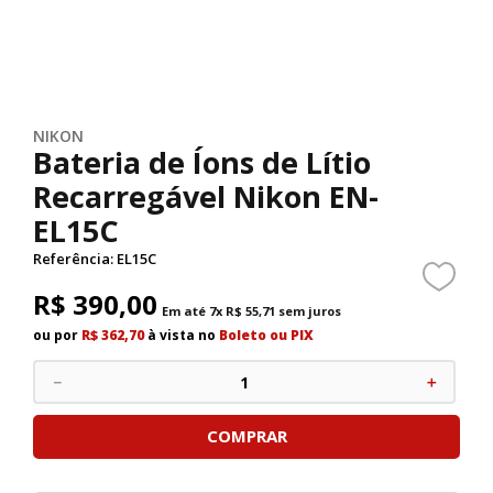
NIKON
Bateria de Íons de Lítio
Recarregável Nikon EN-
EL15C
Referência
:
EL15C
R$
390
,
00
Em até
7
x
R$
55
,
71
sem juros
ou por
R$ 362,70
à vista no
Boleto ou PIX
－
＋
COMPRAR