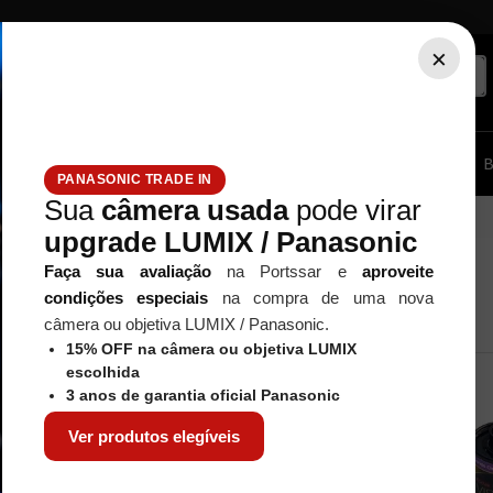
×
ssórios...
Tripé / Monopé
Estúdio / Iluminação
Filtros
B
PANASONIC TRADE IN
Sua
câmera usada
pode virar
upgrade LUMIX / Panasonic
Faça sua avaliação
na Portssar e
aproveite
condições especiais
na compra de uma nova
câmera ou objetiva LUMIX / Panasonic.
15% OFF na câmera ou objetiva LUMIX
escolhida
NOVIDADES
NOVIDADES
3 anos de garantia oficial Panasonic
Ver produtos elegíveis