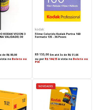
kodak
O KODAK VISION 3
Filme Colorido Kodak Portra 160
NA VALIDADE) 30
Formato 135 - 36 Poses
R$
155
,
00
x de
R$
80
,
00
Em até
3
x de
R$
51
,
66
vista no
Boleto ou
ou por
R$ 144,15
à vista no
Boleto ou
PIX
NOVIDADES