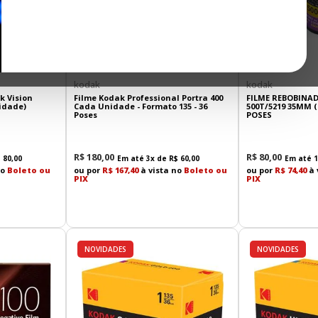
kodak
kodak
k Vision
Filme Kodak Professional Portra 400
FILME REBOBINAD
idade)
Cada Unidade - Formato 135 - 36
500T/5219 35MM (
Poses
POSES
R$
180
,
00
R$
80
,
00
$
80
,
00
Em até
3
x de
R$
60
,
00
Em até
1
no
Boleto ou
ou por
R$ 167,40
à vista no
Boleto ou
ou por
R$ 74,40
à 
PIX
PIX
NOVIDADES
NOVIDADES