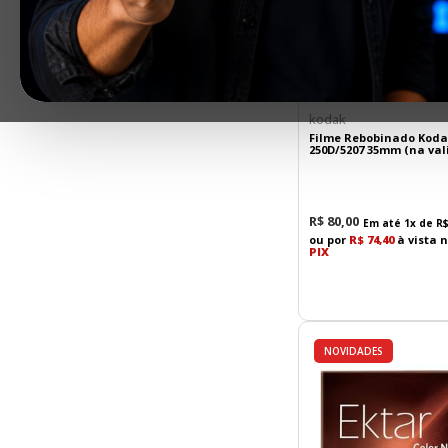
kodak
Filme Rebobinado Koda
250D/5207 35mm (na val
R$
80
,
00
Em até
1
x de
R
ou por
R$ 74,40
à vista 
PIX
NOVIDADES