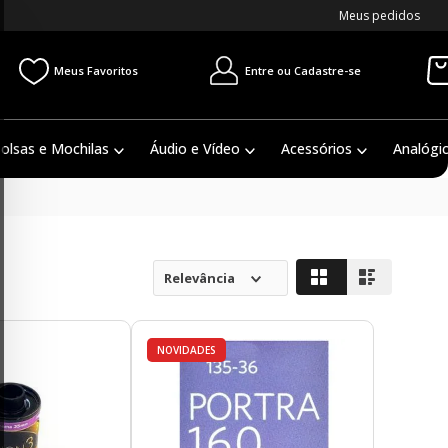
Meus pedidos
Entre ou Cadastre-se
Meus Favoritos
olsas e Mochilas
Áudio e Vídeo
Acessórios
Analógi
Relevância
NOVIDADES