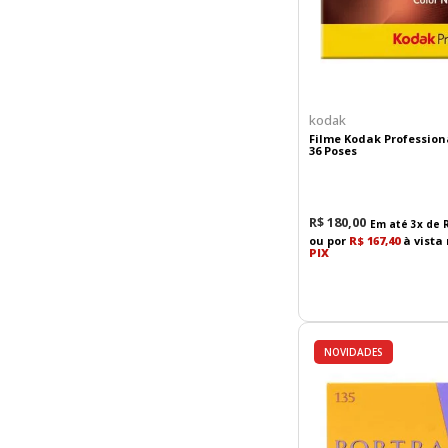
kodak
Filme Kodak Professiona
36 Poses
R$
180
,
00
Em até
3
x de
ou por
R$ 167,40
à vista
PIX
NOVIDADES