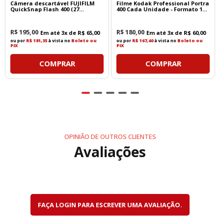
Câmera descartável FUJIFILM
Filme Kodak Professional Portra
QuickSnap Flash 400 (27
400 Cada Unidade - Formato 135
exposições)
- 36 Poses
R$
195
,
00
R$
180
,
00
Em até
3
x de
R$
65
,
00
Em até
3
x de
R$
60
,
00
ou por
R$ 181,35
à vista no
Boleto ou
ou por
R$ 167,40
à vista no
Boleto ou
PIX
PIX
COMPRAR
COMPRAR
OPINIÃO DE OUTROS CLIENTES
Avaliações
FAÇA LOGIN PARA ESCREVER UMA AVALIAÇÃO.