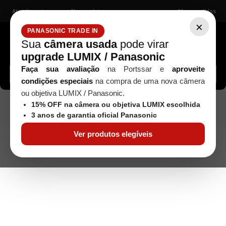
Atendimento
Nossas lojas
Meus pedidos
×
PANASONIC TRADE IN
Sua
câmera usada
pode virar
upgrade LUMIX / Panasonic
Buscar câmeras, lentes, acessórios...
Faça sua avaliação
na Portssar e
aproveite
condições especiais
na compra de uma nova câmera
ou objetiva LUMIX / Panasonic.
Seminovos
15% OFF na câmera ou objetiva LUMIX escolhida
Teleconversores/Tubos Extensores/Adaptadores
Adaptador
3 anos de garantia oficial Panasonic
Sony LA-EA1 - Seminovo
Ver produtos elegíveis