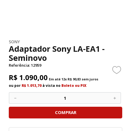
SONY
Adaptador Sony LA-EA1 -
Seminovo
Referência
:
12959
R$
1
.
090
,
00
Em até
12
x
R$
90
,
83
sem juros
ou por
R$ 1.013,70
à vista no
Boleto ou PIX
－
＋
COMPRAR