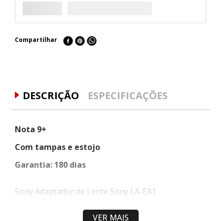
Compartilhar
DESCRIÇÃO
ESPECIFICAÇÕES
Nota 9+
Com tampas e estojo
Garantia: 180 dias
Sony Adaptador de Lente Sony LA-EA1
Adaptador de Lente Sony LA-EA1 permite que você
VER MAIS
anexar qualquer lente A-mount a um Alpha E-