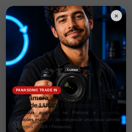
×
PANASONIC TRADE IN
Sua
câmera usada
pode virar
upgrade LUMIX / Panasonic
Faça sua avaliação
na Portssar e
aproveite
condições especiais
na compra de uma nova câmera
ou objetiva LUMIX / Panasonic.