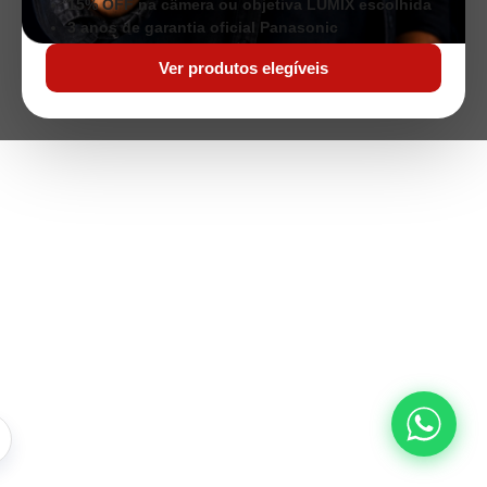
15% OFF na câmera ou objetiva LUMIX escolhida
3 anos de garantia oficial Panasonic
Ver produtos elegíveis