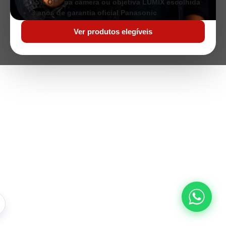
15% OFF na câmera ou objetiva LUMIX escolhida
3 anos de garantia oficial Panasonic
Ver produtos elegíveis