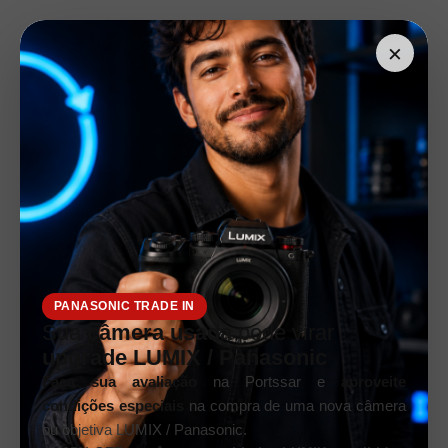
×
PANASONIC TRADE IN
Sua
câmera usada
pode virar
upgrade LUMIX / Panasonic
Faça sua avaliação
na Portssar e
aproveite
condições especiais
na compra de uma nova câmera
ou objetiva LUMIX / Panasonic.