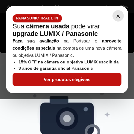
Atendimento
Nossas lojas
Meus pedidos
×
PANASONIC TRADE IN
Sua
câmera usada
pode virar
upgrade LUMIX / Panasonic
Buscar câmeras, lentes, acessórios...
Faça sua avaliação
na Portssar e
aproveite
condições especiais
na compra de uma nova câmera
ou objetiva LUMIX / Panasonic.
camera-nikon-z6---corpo---seminova-1
15% OFF na câmera ou objetiva LUMIX escolhida
3 anos de garantia oficial Panasonic
Ver produtos elegíveis