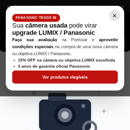
Atendimento
Nossas lojas
Meus pedidos
×
PANASONIC TRADE IN
Sua
câmera usada
pode virar
upgrade LUMIX / Panasonic
Buscar câmeras, lentes, acessórios...
Faça sua avaliação
na Portssar e
aproveite
condições especiais
na compra de uma nova câmera
ou objetiva LUMIX / Panasonic.
objetiva-canon-ef-300mm-f-4l-is-usm---seminova-2
15% OFF na câmera ou objetiva LUMIX escolhida
3 anos de garantia oficial Panasonic
Ver produtos elegíveis