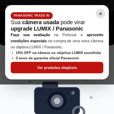
Atendimento
Nossas lojas
Meus pedidos
×
PANASONIC TRADE IN
Sua
câmera usada
pode virar
upgrade LUMIX / Panasonic
Buscar câmeras, lentes, acessórios...
Faça sua avaliação
na Portssar e
aproveite
condições especiais
na compra de uma nova câmera
ou objetiva LUMIX / Panasonic.
objetiva-canon-ef-100-300mm-f-4-5-5-6-usm---usada-1
15% OFF na câmera ou objetiva LUMIX escolhida
3 anos de garantia oficial Panasonic
Ver produtos elegíveis