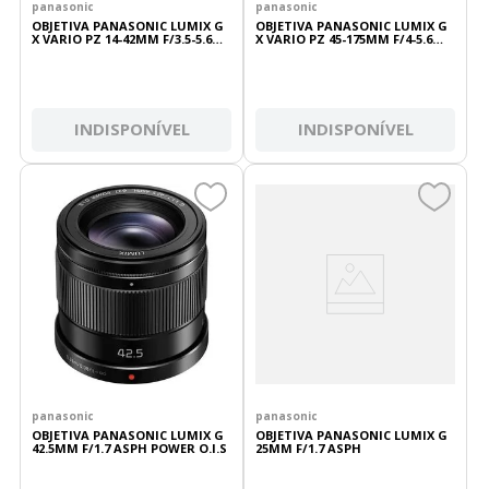
panasonic
panasonic
OBJETIVA PANASONIC LUMIX G
OBJETIVA PANASONIC LUMIX G
X VARIO PZ 14-42MM F/3.5-5.6
X VARIO PZ 45-175MM F/4-5.6
ASPH POWER O.I.S
ASPH POWER O.I.S
INDISPONÍVEL
INDISPONÍVEL
panasonic
panasonic
OBJETIVA PANASONIC LUMIX G
OBJETIVA PANASONIC LUMIX G
42.5MM F/1.7 ASPH POWER O.I.S
25MM F/1.7 ASPH