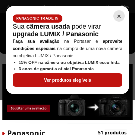
Atendimento
Nossas lojas
Meus pedidos
×
PANASONIC TRADE IN
Sua
câmera usada
pode virar
upgrade LUMIX / Panasonic
Buscar câmeras, lentes, acessórios...
Faça sua avaliação
na Portssar e
aproveite
condições especiais
na compra de uma nova câmera
ou objetiva LUMIX / Panasonic.
Panasonic Lumix
15% OFF na câmera ou objetiva LUMIX escolhida
3 anos de garantia oficial Panasonic
Ver produtos elegíveis
Panasonic
51
produtos